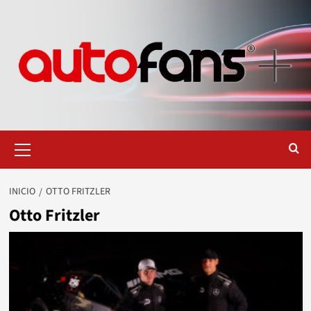
Saltar
al
contenido
Menú
primario
INICIO
OTTO FRITZLER
Otto Fritzler