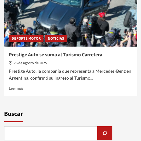
para
el
Turismo
Carretera
2026
DEPORTE MOTOR
NOTICIAS
Prestige Auto se suma al Turismo Carretera
26 de agosto de 2025
Prestige Auto, la compañía que representa a Mercedes-Benz en
Argentina, confirmó su ingreso al Turismo...
Leer
Leer más
más
sobre
Prestige
Auto
Buscar
se
suma
al
Turismo