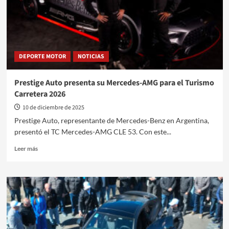
DEPORTE MOTOR
NOTICIAS
Prestige Auto presenta su Mercedes-AMG para el Turismo
Carretera 2026
10 de diciembre de 2025
Prestige Auto, representante de Mercedes-Benz en Argentina,
presentó el TC Mercedes-AMG CLE 53. Con este...
Leer
Leer más
más
sobre
Prestige
Auto
presenta
su
Mercedes-
AMG