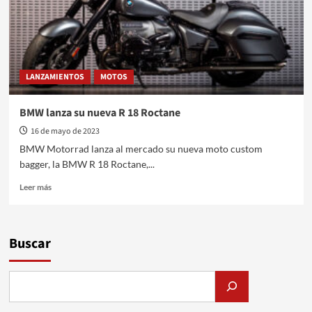
LANZAMIENTOS
MOTOS
BMW lanza su nueva R 18 Roctane
16 de mayo de 2023
BMW Motorrad lanza al mercado su nueva moto custom
bagger, la BMW R 18 Roctane,...
Leer
Leer más
más
sobre
BMW
lanza
Buscar
su
nueva
R
18
Roctane