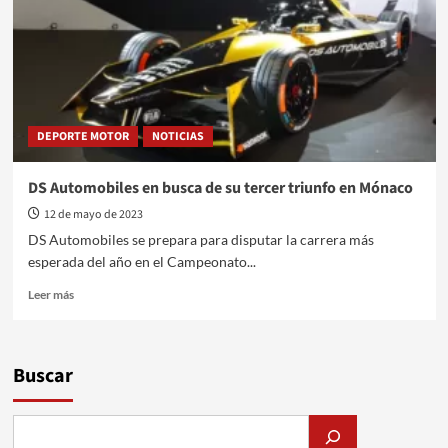
con
la
Fórmula
E
DEPORTE MOTOR
NOTICIAS
DS Automobiles en busca de su tercer triunfo en Mónaco
12 de mayo de 2023
DS Automobiles se prepara para disputar la carrera más
esperada del año en el Campeonato...
Leer
Leer más
más
sobre
DS
Automobiles
Buscar
en
busca
de
su