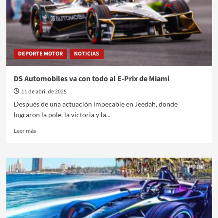
DEPORTE MOTOR
NOTICIAS
DS Automobiles va con todo al E-Prix de Miami
11 de abril de 2025
Después de una actuación impecable en Jeedah, donde
lograron la pole, la victoria y la...
Leer
Leer más
más
sobre
DS
Automobiles
va
con
todo
al
E-