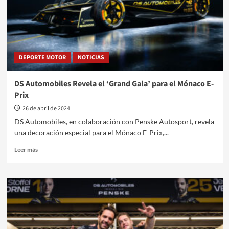
Jeddah
y
la
apuesta
de
DS
DEPORTE MOTOR
NOTICIAS
Automobiles
DS Automobiles Revela el ‘Grand Gala’ para el Mónaco E-
Prix
26 de abril de 2024
DS Automobiles, en colaboración con Penske Autosport, revela
una decoración especial para el Mónaco E-Prix,...
Leer
Leer más
más
sobre
DS
Automobiles
Revela
el
‘Grand
Gala’