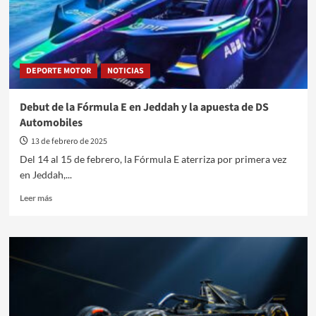
Prix
de
Miami
DEPORTE MOTOR
NOTICIAS
Debut de la Fórmula E en Jeddah y la apuesta de DS
Automobiles
13 de febrero de 2025
Del 14 al 15 de febrero, la Fórmula E aterriza por primera vez
en Jeddah,...
Leer
Leer más
más
sobre
Debut
de
la
Fórmula
E
en