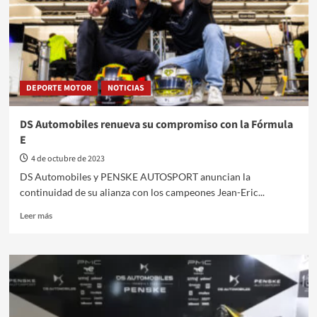
para
el
Mónaco
E-
Prix
DEPORTE MOTOR
NOTICIAS
DS Automobiles renueva su compromiso con la Fórmula
E
4 de octubre de 2023
DS Automobiles y PENSKE AUTOSPORT anuncian la
continuidad de su alianza con los campeones Jean-Eric...
Leer
Leer más
más
sobre
DS
Automobiles
renueva
su
compromiso