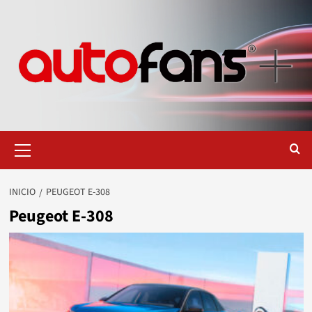
Saltar
al
contenido
Menú
primario
INICIO
PEUGEOT E-308
Peugeot E-308