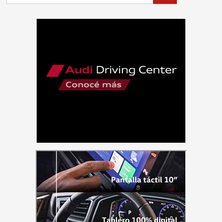
3008
en
el
Salón
del
Automóvil
de
Zúrich