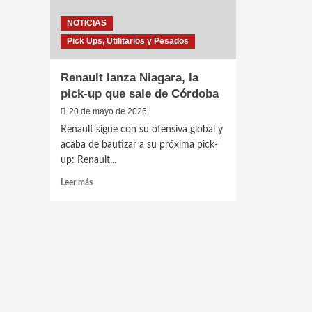
NOTICIAS
Pick Ups, Utilitarios y Pesados
Renault lanza Niagara, la
pick-up que sale de Córdoba
20 de mayo de 2026
Renault sigue con su ofensiva global y
acaba de bautizar a su próxima pick-
up: Renault...
Leer
Leer más
más
sobre
Renault
lanza
Niagara,
la
pick-
up
que