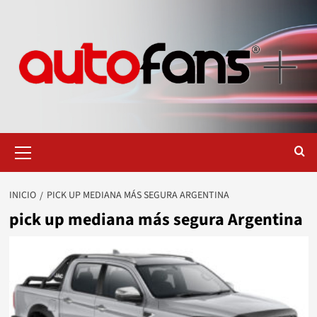
Saltar
al
contenido
Menú
primario
INICIO
PICK UP MEDIANA MÁS SEGURA ARGENTINA
pick up mediana más segura Argentina