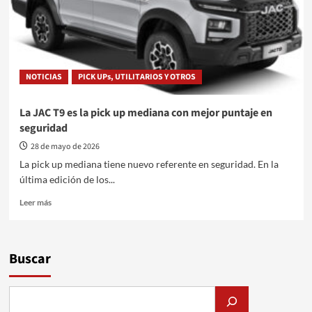
NOTICIAS
PICK UPs, UTILITARIOS Y OTROS
La JAC T9 es la pick up mediana con mejor puntaje en
seguridad
28 de mayo de 2026
La pick up mediana tiene nuevo referente en seguridad. En la
última edición de los...
Leer
Leer más
más
sobre
La
JAC
Buscar
T9
es
la
pick