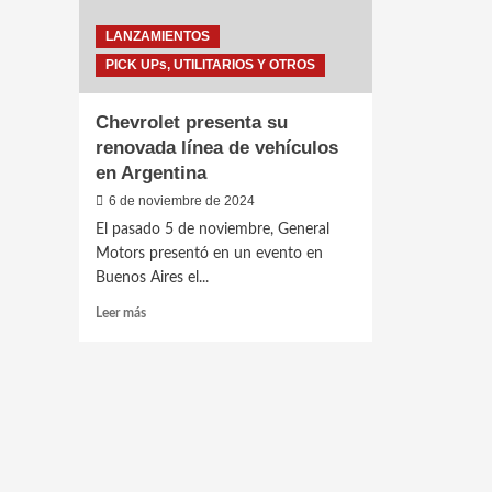
LANZAMIENTOS
PICK UPs, UTILITARIOS Y OTROS
Chevrolet presenta su
renovada línea de vehículos
en Argentina
6 de noviembre de 2024
El pasado 5 de noviembre, General
Motors presentó en un evento en
Buenos Aires el...
Leer
Leer más
más
sobre
Chevrolet
presenta
su
renovada
línea
de