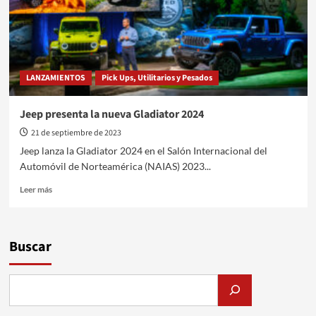
LANZAMIENTOS
Pick Ups, Utilitarios y Pesados
Jeep presenta la nueva Gladiator 2024
21 de septiembre de 2023
Jeep lanza la Gladiator 2024 en el Salón Internacional del
Automóvil de Norteamérica (NAIAS) 2023...
Leer
Leer más
más
sobre
Jeep
presenta
Buscar
la
nueva
Gladiator
2024