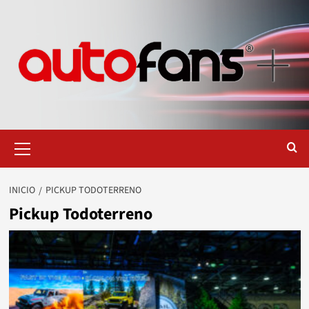
Saltar
al
contenido
Menú
primario
INICIO
PICKUP TODOTERRENO
Pickup Todoterreno