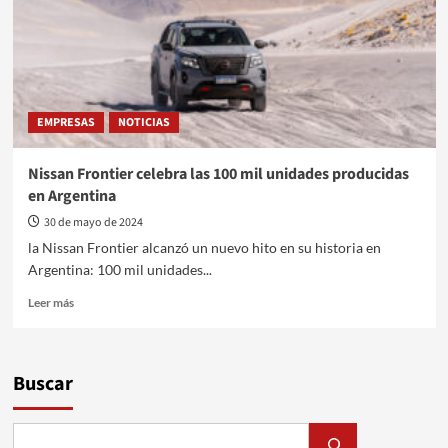
la
producción
automotriz
latinoamericana
EMPRESAS
NOTICIAS
Nissan Frontier celebra las 100 mil unidades producidas
en Argentina
30 de mayo de 2024
la Nissan Frontier alcanzó un nuevo hito en su historia en
Argentina: 100 mil unidades...
Leer
Leer más
más
sobre
Nissan
Frontier
Buscar
celebra
las
100