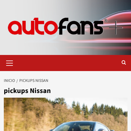
Saltar
al
contenido
Menú
primario
INICIO
PICKUPS NISSAN
pickups Nissan