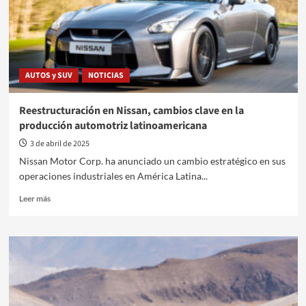
AUTOS y SUV
NOTICIAS
Reestructuración en Nissan, cambios clave en la
producción automotriz latinoamericana
3 de abril de 2025
Nissan Motor Corp. ha anunciado un cambio estratégico en sus
operaciones industriales en América Latina...
Leer
Leer más
más
sobre
Reestructuración
en
Nissan,
cambios
clave
en