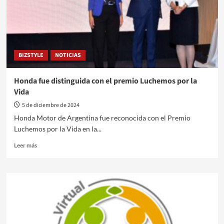
BIZSTYLE
NOTICIAS
Honda fue distinguida con el premio Luchemos por la
Vida
5 de diciembre de 2024
Honda Motor de Argentina fue reconocida con el Premio
Luchemos por la Vida en la...
Leer
Leer más
más
sobre
Honda
fue
distinguida
con
el
premio