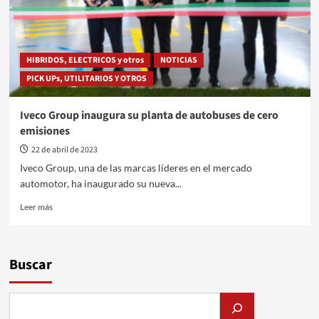
HIBRIDOS, ELECTRICOS y otros
NOTICIAS
PICK UPs, UTILITARIOS Y OTROS
Iveco Group inaugura su planta de autobuses de cero
emisiones
22 de abril de 2023
Iveco Group, una de las marcas líderes en el mercado
automotor, ha inaugurado su nueva...
Leer
Leer más
más
sobre
Iveco
Group
Buscar
inaugura
su
planta
de