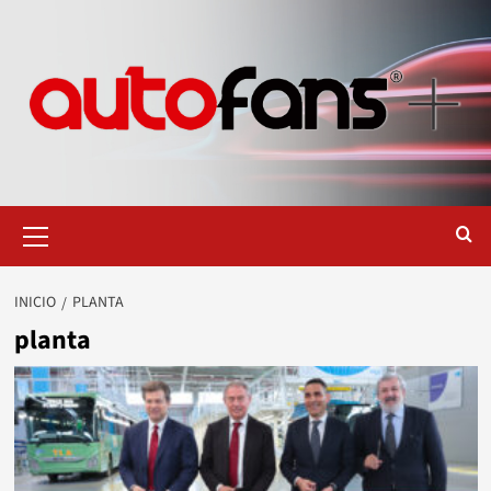
Saltar
al
contenido
Menú
primario
INICIO
PLANTA
planta