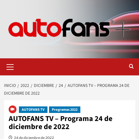
Saltar
al
contenido
Menú
primario
INICIO
2022
DICIEMBRE
24
AUTOFANS TV – PROGRAMA 24 DE
DICIEMBRE DE 2022
AUTOFANS TV
Programas 2022
AUTOFANS TV – Programa 24 de
diciembre de 2022
24 de diciembre de 2022