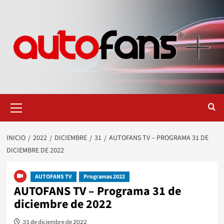
Saltar
al
contenido
Menú
primario
INICIO
2022
DICIEMBRE
31
AUTOFANS TV – PROGRAMA 31 DE
DICIEMBRE DE 2022
AUTOFANS TV
Programas 2022
AUTOFANS TV – Programa 31 de
diciembre de 2022
31 de diciembre de 2022