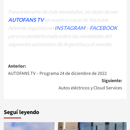
Para enterarte de más novedades, no dejes de ver
AUTOFANS TV
en nuestro
canal de Youtube.
Además seguinos en
INSTAGRAM
y
FACEBOOK
para no perderte nada sobre las novedades del
segmento automotor de Argentina y el mundo.
Navegación
Anterior:
AUTOFANS TV – Programa 24 de diciembre de 2022
de
Siguiente:
entradas
Autos eléctricos y Cloud Services
Seguí leyendo