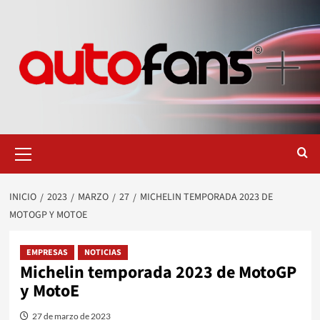
Saltar
al
contenido
Menú
primario
INICIO
2023
MARZO
27
MICHELIN TEMPORADA 2023 DE
MOTOGP Y MOTOE
EMPRESAS
NOTICIAS
Michelin temporada 2023 de MotoGP
y MotoE
27 de marzo de 2023