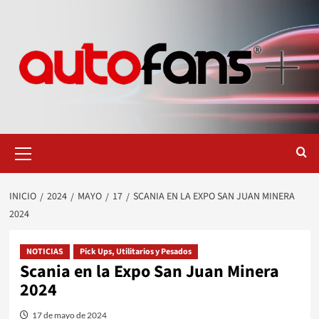
Saltar
al
contenido
Menú
primario
INICIO
2024
MAYO
17
SCANIA EN LA EXPO SAN JUAN MINERA
2024
NOTICIAS
Pick Ups, Utilitarios y Pesados
Scania en la Expo San Juan Minera
2024
17 de mayo de 2024