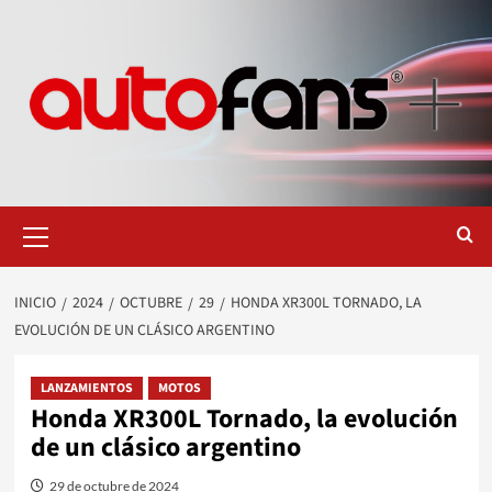
Saltar
al
contenido
Menú
primario
INICIO
2024
OCTUBRE
29
HONDA XR300L TORNADO, LA
EVOLUCIÓN DE UN CLÁSICO ARGENTINO
LANZAMIENTOS
MOTOS
Honda XR300L Tornado, la evolución
de un clásico argentino
29 de octubre de 2024