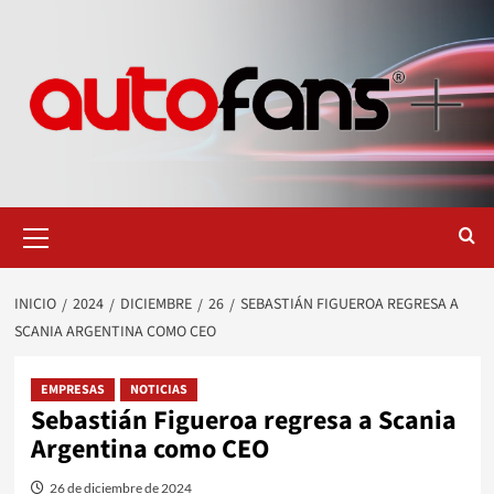
Saltar
al
contenido
Menú
primario
INICIO
2024
DICIEMBRE
26
SEBASTIÁN FIGUEROA REGRESA A
SCANIA ARGENTINA COMO CEO
EMPRESAS
NOTICIAS
Sebastián Figueroa regresa a Scania
Argentina como CEO
26 de diciembre de 2024