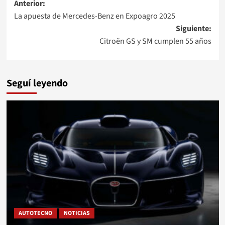
Navegación
Anterior:
La apuesta de Mercedes-Benz en Expoagro 2025
de
Siguiente:
entradas
Citroën GS y SM cumplen 55 años
Seguí leyendo
AUTOTECNO
NOTICIAS