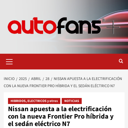
Saltar
al
contenido
Menú
primario
INICIO
2025
ABRIL
28
NISSAN APUESTA A LA ELECTRIFICACIÓN
CON LA NUEVA FRONTIER PRO HÍBRIDA Y EL SEDÁN ELÉCTRICO N7
HIBRIDOS, ELECTRICOS y otros
NOTICIAS
Nissan apuesta a la electrificación
con la nueva Frontier Pro híbrida y
el sedán eléctrico N7