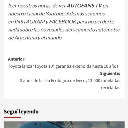
leer
nuestras notas
, de ver
AUTOFANS TV
en
nuestro canal de Youtube. Además seguinos
en
INSTAGRAM
y
FACEBOOK
para no perderte
nada sobre las novedades del segmento automotor
de Argentina y el mundo.
Navegación
Anterior:
Toyota lanza ‘Toyota 10’, garantía extendida hasta 10 años
de
Siguiente:
entradas
3 años de la Isla Ecológica de Iveco, 13.000 toneladas
recicladas
Seguí leyendo