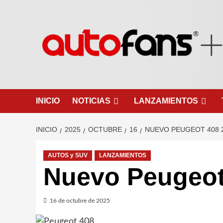
Saltar
al
contenido
INICIO
NOTICIAS
LANZAMIENTOS
INICIO
2025
OCTUBRE
16
NUEVO PEUGEOT 408 
AUTOS y SUV
LANZAMIENTOS
Nuevo Peugeot
16 de octubre de 2025