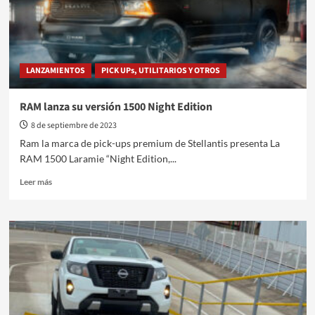
camión
LANZAMIENTOS
PICK UPs, UTILITARIOS Y OTROS
RAM lanza su versión 1500 Night Edition
8 de septiembre de 2023
Ram la marca de pick-ups premium de Stellantis presenta La
RAM 1500 Laramie “Night Edition,...
Leer
Leer más
más
sobre
RAM
lanza
su
versión
1500
Night
Edition