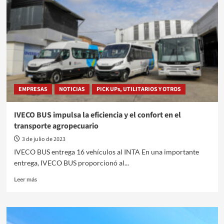
CVT:
La
pick-
up
más
versátil
y
eficiente
del
EMPRESAS
NOTICIAS
PICK UPs, UTILITARIOS Y OTROS
mercado
IVECO BUS impulsa la eficiencia y el confort en el
transporte agropecuario
3 de julio de 2023
IVECO BUS entrega 16 vehículos al INTA En una importante
entrega, IVECO BUS proporcionó al...
Leer
Leer más
más
sobre
IVECO
BUS