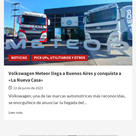
impulsa
la
eficiencia
y
el
confort
en
el
transporte
agropecuario
NOTICIAS
PICK UPs, UTILITARIOS Y OTROS
Volkswagen Meteor llega a Buenos Aires y conquista a
«La Nueva Casa»
22 de junio de 2023
Volkswagen, una de las marcas automotrices más reconocidas,
se enorgullece de anunciar la llegada del...
Leer
Leer más
más
sobre
Volkswagen
Meteor