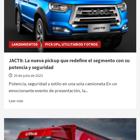
la
Estación
de
Ski
LANZAMIENTOS
PICK UPs, UTILITARIOS Y OTROS
JACT8: La nueva pickup que redefine el segmento con su
potencia y seguridad
20 de julio de 2023
Potencia, seguridad y estilo en una sola camioneta En un
emocionante evento de presentación, la...
Leer
Leer más
más
sobre
JACT8:
La
nueva
pickup