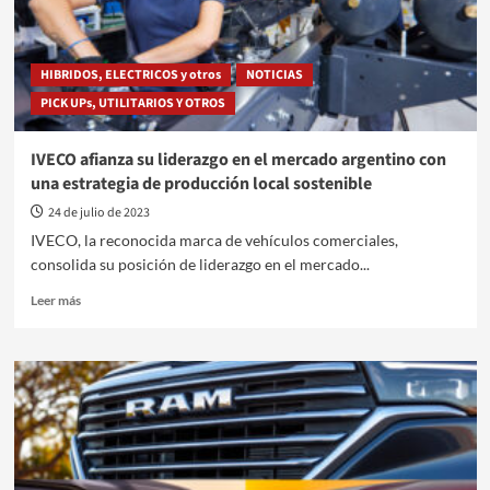
un
Transporte
Eficiente
en
HIBRIDOS, ELECTRICOS y otros
NOTICIAS
Argentina
PICK UPs, UTILITARIOS Y OTROS
IVECO afianza su liderazgo en el mercado argentino con
una estrategia de producción local sostenible
24 de julio de 2023
IVECO, la reconocida marca de vehículos comerciales,
consolida su posición de liderazgo en el mercado...
Leer
Leer más
más
sobre
IVECO
afianza
su
liderazgo
en
el
mercado