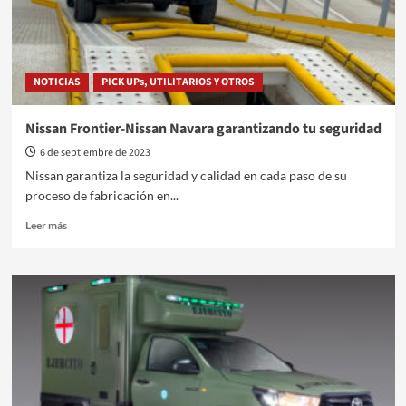
NOTICIAS
PICK UPs, UTILITARIOS Y OTROS
Nissan Frontier-Nissan Navara garantizando tu seguridad
6 de septiembre de 2023
Nissan garantiza la seguridad y calidad en cada paso de su
proceso de fabricación en...
Leer
Leer más
más
sobre
Nissan
Frontier-
Nissan
Navara
garantizando
tu
seguridad