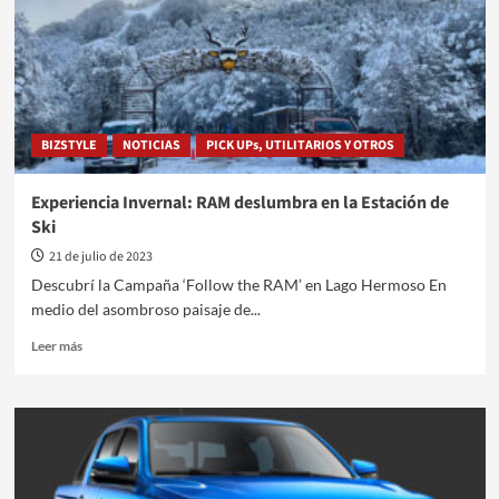
Exposición
Rural
2023
alineadas
con
la
BIZSTYLE
NOTICIAS
PICK UPs, UTILITARIOS Y OTROS
estrategia
Way
to
Experiencia Invernal: RAM deslumbra en la Estación de
Zero
Ski
21 de julio de 2023
Descubrí la Campaña ‘Follow the RAM’ en Lago Hermoso En
medio del asombroso paisaje de...
Leer
Leer más
más
sobre
Experiencia
Invernal:
RAM
deslumbra
en