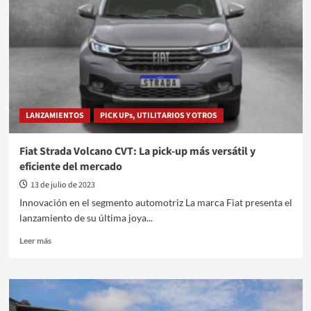
la
conducción
autónoma
a
las
rutas
alemanas
con
LANZAMIENTOS
PICK UPs, UTILITARIOS Y OTROS
el
camión
S-
Fiat Strada Volcano CVT: La pick-up más versátil y
Way
eficiente del mercado
13 de julio de 2023
Innovación en el segmento automotriz La marca Fiat presenta el
lanzamiento de su última joya...
Leer
Leer más
más
sobre
Fiat
Strada
Volcano