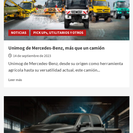
NOTICIAS
PICK UPs, UTILITARIOS Y OTROS
Unimog de Mercedes-Benz, más que un camión
14 de septiembre de 2023
Unimog de Mercedes-Benz, desde su origen como herramienta
agrícola hasta su versatilidad actual, este camión...
Leer
Leer más
más
sobre
Unimog
de
Mercedes-
Benz,
más
que
un