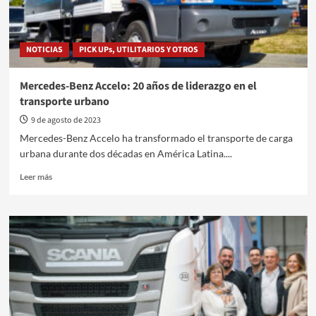
NOTICIAS
PICK UPs, UTILITARIOS Y OTROS
Mercedes-Benz Accelo: 20 años de liderazgo en el
transporte urbano
9 de agosto de 2023
Mercedes-Benz Accelo ha transformado el transporte de carga
urbana durante dos décadas en América Latina....
Leer
Leer más
más
sobre
Mercedes-
Benz
Accelo:
20
años
de
liderazgo
en