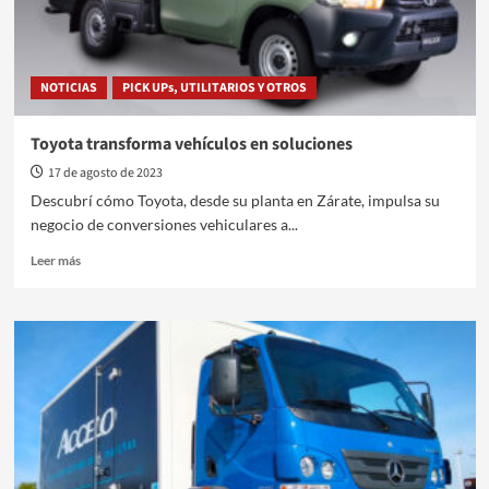
NOTICIAS
PICK UPs, UTILITARIOS Y OTROS
Toyota transforma vehículos en soluciones
17 de agosto de 2023
Descubrí cómo Toyota, desde su planta en Zárate, impulsa su
negocio de conversiones vehiculares a...
Leer
Leer más
más
sobre
Toyota
transforma
vehículos
en
soluciones