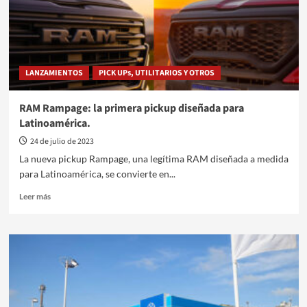
argentino
con
una
estrategia
de
LANZAMIENTOS
PICK UPs, UTILITARIOS Y OTROS
producción
local
sostenible
RAM Rampage: la primera pickup diseñada para
Latinoamérica.
24 de julio de 2023
La nueva pickup Rampage, una legítima RAM diseñada a medida
para Latinoamérica, se convierte en...
Leer
Leer más
más
sobre
RAM
Rampage:
la
primera
pickup
diseñada