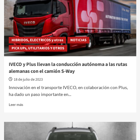
que
redefine
el
segmento
con
su
potencia
HIBRIDOS, ELECTRICOS y otros
NOTICIAS
y
PICK UPs, UTILITARIOS Y OTROS
seguridad
IVECO y Plus llevan la conducción autónoma a las rutas
alemanas con el camión S-Way
18 de julio de 2023
Innovación en el transporte IVECO, en colaboración con Plus,
ha dado un paso importante en...
Leer
Leer más
más
sobre
IVECO
y
Plus
llevan