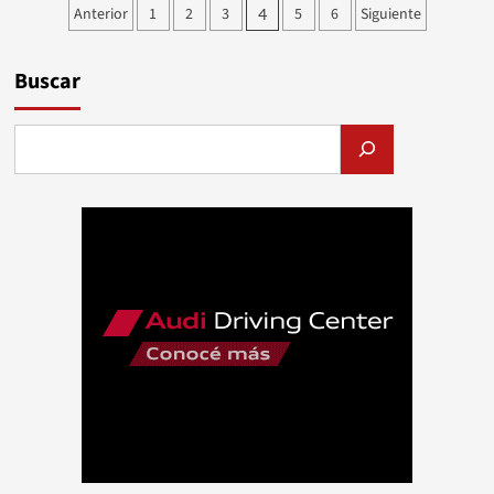
Paginación
Anterior
1
2
3
5
6
Siguiente
4
llega
de
a
Buenos
entradas
Buscar
Aires
y
conquista
a
«La
Nueva
Casa»