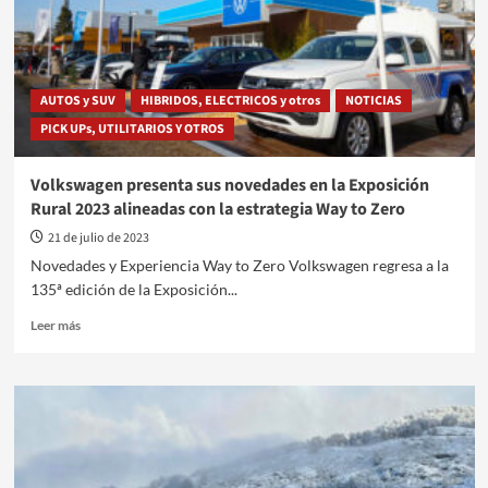
para
Latinoamérica.
AUTOS y SUV
HIBRIDOS, ELECTRICOS y otros
NOTICIAS
PICK UPs, UTILITARIOS Y OTROS
Volkswagen presenta sus novedades en la Exposición
Rural 2023 alineadas con la estrategia Way to Zero
21 de julio de 2023
Novedades y Experiencia Way to Zero Volkswagen regresa a la
135ª edición de la Exposición...
Leer
Leer más
más
sobre
Volkswagen
presenta
sus
novedades
en
la