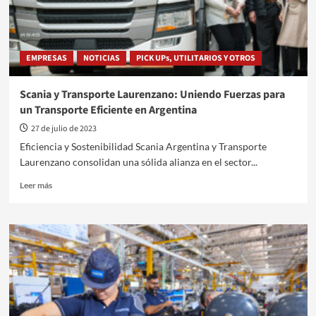
el
transporte
urbano
EMPRESAS
NOTICIAS
PICK UPs, UTILITARIOS Y OTROS
Scania y Transporte Laurenzano: Uniendo Fuerzas para
un Transporte Eficiente en Argentina
27 de julio de 2023
Eficiencia y Sostenibilidad Scania Argentina y Transporte
Laurenzano consolidan una sólida alianza en el sector...
Leer
Leer más
más
sobre
Scania
y
Transporte
Laurenzano:
Uniendo
Fuerzas
para