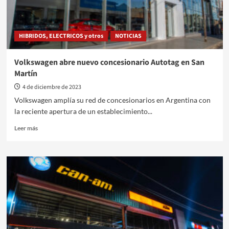
HIBRIDOS, ELECTRICOS y otros
NOTICIAS
Volkswagen abre nuevo concesionario Autotag en San
Martín
4 de diciembre de 2023
Volkswagen amplía su red de concesionarios en Argentina con
la reciente apertura de un establecimiento...
Leer
Leer más
más
sobre
Volkswagen
abre
nuevo
concesionario
Autotag
en
San
Martín