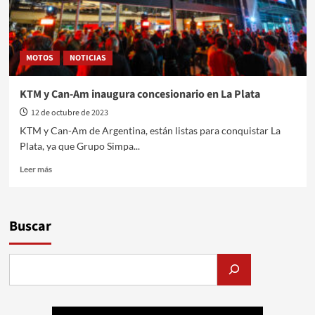
MOTOS
NOTICIAS
KTM y Can-Am inaugura concesionario en La Plata
12 de octubre de 2023
KTM y Can-Am de Argentina, están listas para conquistar La
Plata, ya que Grupo Simpa...
Leer
Leer más
más
sobre
KTM
y
Buscar
Can-
Am
inaugura
concesionario
en
La
Plata