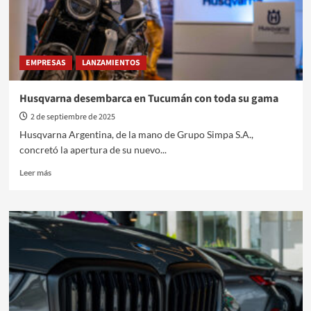
24
EMPRESAS
LANZAMIENTOS
Husqvarna desembarca en Tucumán con toda su gama
2 de septiembre de 2025
Husqvarna Argentina, de la mano de Grupo Simpa S.A.,
concretó la apertura de su nuevo...
Leer
Leer más
más
sobre
Husqvarna
desembarca
en
Tucumán
con
toda
su
gama