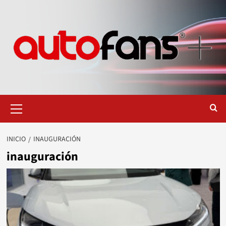
Saltar
al
contenido
Menú
primario
INICIO
INAUGURACIÓN
inauguración