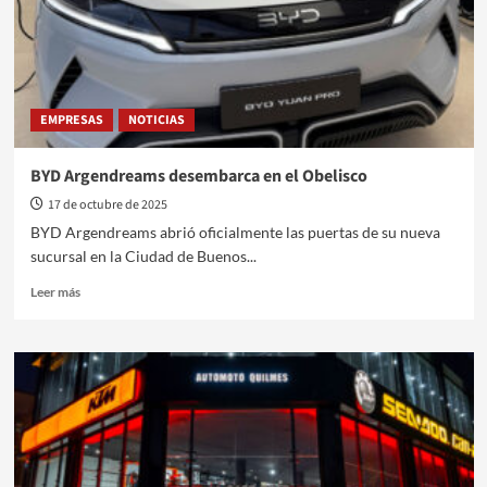
EMPRESAS
NOTICIAS
BYD Argendreams desembarca en el Obelisco
17 de octubre de 2025
BYD Argendreams abrió oficialmente las puertas de su nueva
sucursal en la Ciudad de Buenos...
Leer
Leer más
más
sobre
BYD
Argendreams
desembarca
en
el
Obelisco