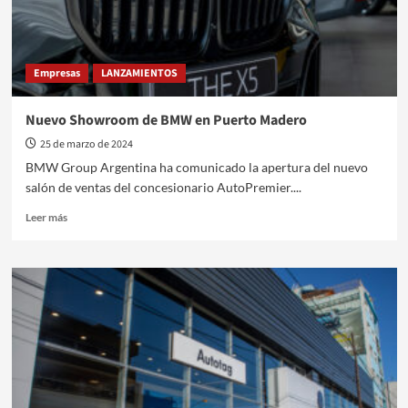
Empresas
LANZAMIENTOS
Nuevo Showroom de BMW en Puerto Madero
25 de marzo de 2024
BMW Group Argentina ha comunicado la apertura del nuevo
salón de ventas del concesionario AutoPremier....
Leer
Leer más
más
sobre
Nuevo
Showroom
de
BMW
en
Puerto
Madero