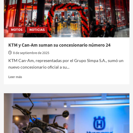
MOTOS
NOTICIAS
KTM y Can-Am suman su concesionario número 24
8 de septiembre de 2025
KTM Can-Am, representadas por el Grupo Simpa S.A., sumó un
nuevo concesionario oficial a su...
Leer
Leer más
más
sobre
KTM
y
Can-
Am
suman
su
concesionario
número