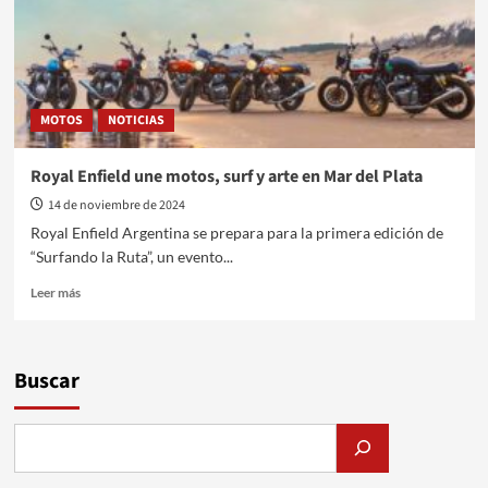
MOTOS
NOTICIAS
Royal Enfield une motos, surf y arte en Mar del Plata
14 de noviembre de 2024
Royal Enfield Argentina se prepara para la primera edición de
“Surfando la Ruta”, un evento...
Leer
Leer más
más
sobre
Royal
Enfield
Buscar
une
motos,
surf
y
arte