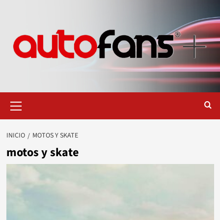
Saltar
al
contenido
Menú
primario
INICIO
MOTOS Y SKATE
motos y skate