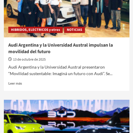
HIBRIDOS, ELECTRICOS y otros
NOTICIAS
Audi Argentina y la Universidad Austral impulsan la
movilidad del futuro
13 de octubre de 2025
Audi Argentina y la Universidad Austral presentaron
“Movilidad sustentable: Imaginá un futuro con Audi”. Se...
Leer
Leer más
más
sobre
Audi
Argentina
y
la
Universidad
Austral