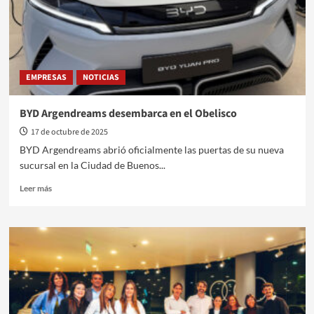
Ranger
Híbrida
Enchufable
EMPRESAS
NOTICIAS
BYD Argendreams desembarca en el Obelisco
17 de octubre de 2025
BYD Argendreams abrió oficialmente las puertas de su nueva
sucursal en la Ciudad de Buenos...
Leer
Leer más
más
sobre
BYD
Argendreams
desembarca
en
el
Obelisco