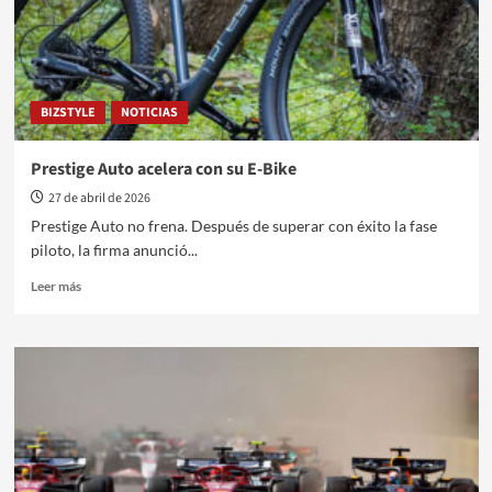
y
el
diseño
Argentino
BIZSTYLE
NOTICIAS
Prestige Auto acelera con su E-Bike
27 de abril de 2026
Prestige Auto no frena. Después de superar con éxito la fase
piloto, la firma anunció...
Leer
Leer más
más
sobre
Prestige
Auto
acelera
con
su
E-
Bike