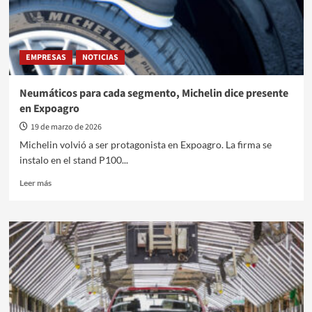
EMPRESAS
NOTICIAS
Neumáticos para cada segmento, Michelin dice presente
en Expoagro
19 de marzo de 2026
Michelin volvió a ser protagonista en Expoagro. La firma se
instalo en el stand P100...
Leer
Leer más
más
sobre
Neumáticos
para
cada
segmento,
Michelin
dice
presente