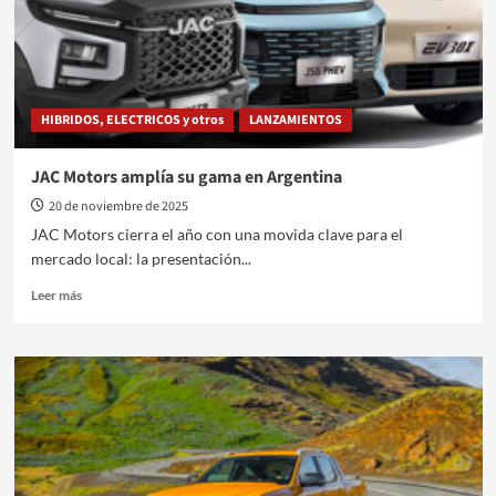
es
el
Aspark
Owl
Roadster
HIBRIDOS, ELECTRICOS y otros
LANZAMIENTOS
JAC Motors amplía su gama en Argentina
20 de noviembre de 2025
JAC Motors cierra el año con una movida clave para el
mercado local: la presentación...
Leer
Leer más
más
sobre
JAC
Motors
amplía
su
gama
en
Argentina