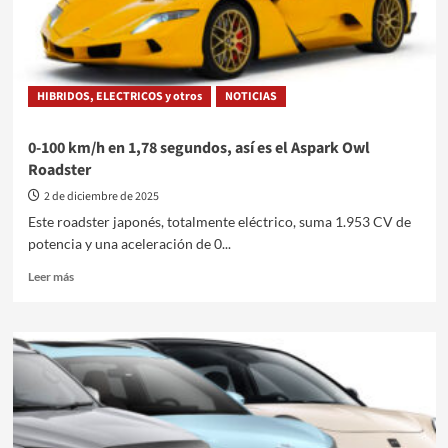
con
los
eléctricos
como
protagonistas
HIBRIDOS, ELECTRICOS y otros
NOTICIAS
0-100 km/h en 1,78 segundos, así es el Aspark Owl
Roadster
2 de diciembre de 2025
Este roadster japonés, totalmente eléctrico, suma 1.953 CV de
potencia y una aceleración de 0...
Leer
Leer más
más
sobre
0-
100
km/h
en
1,78
segundos,
así