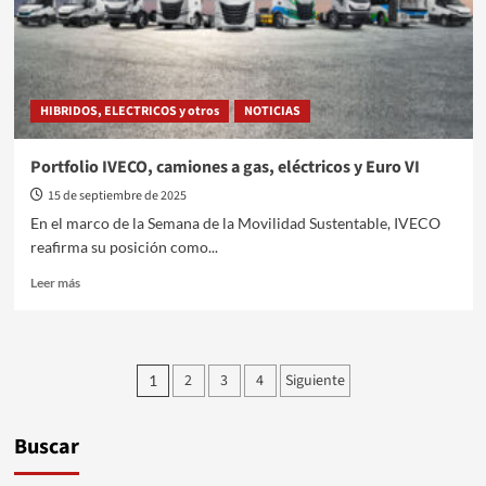
modelos
eléctricos
HIBRIDOS, ELECTRICOS y otros
NOTICIAS
Portfolio IVECO, camiones a gas, eléctricos y Euro VI
15 de septiembre de 2025
En el marco de la Semana de la Movilidad Sustentable, IVECO
reafirma su posición como...
Leer
Leer más
más
sobre
Portfolio
IVECO,
Paginación
2
3
4
Siguiente
1
camiones
de
a
gas,
entradas
Buscar
eléctricos
y
Euro