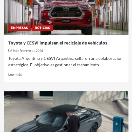
en
Expoagro
EMPRESAS
NOTICIAS
Toyota y CESVI impulsan el reciclaje de vehículos
9 de febrero de 2026
Toyota Argentina y CESVI Argentina sellaron una colaboración
estratégica. El objetivo es gestionar el tratamiento...
Leer
Leer más
más
sobre
Toyota
y
CESVI
impulsan
el
reciclaje
de
vehículos