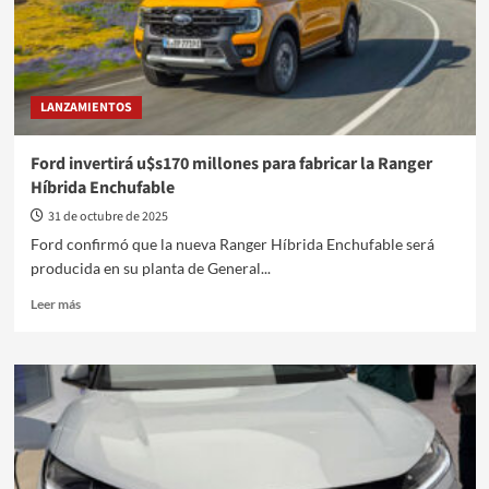
LANZAMIENTOS
Ford invertirá u$s170 millones para fabricar la Ranger
Híbrida Enchufable
31 de octubre de 2025
Ford confirmó que la nueva Ranger Híbrida Enchufable será
producida en su planta de General...
Leer
Leer más
más
sobre
Ford
invertirá
u$s170
millones
para
fabricar
la