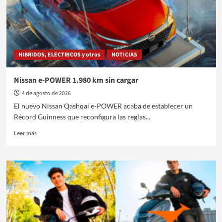
HIBRIDOS, ELECTRICOS y otros
NOTICIAS
Nissan e-POWER 1.980 km sin cargar
4 de agosto de 2026
El nuevo Nissan Qashqai e-POWER acaba de establecer un
Récord Guinness que reconfigura las reglas...
Leer
Leer más
más
sobre
Nissan
e-
POWER
1.980
km
sin
cargar