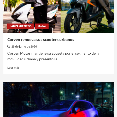
LANZAMIENTOS
Motos
Corven renueva sus scooters urbanos
25 de junio de 2026
Corven Motos mantiene su apuesta por el segmento de la
movilidad urbana y presentó la...
Leer
Leer más
más
sobre
Corven
renueva
sus
scooters
urbanos