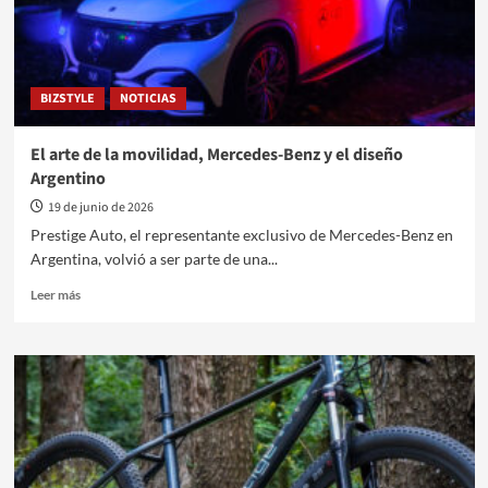
BIZSTYLE
NOTICIAS
El arte de la movilidad, Mercedes-Benz y el diseño
Argentino
19 de junio de 2026
Prestige Auto, el representante exclusivo de Mercedes-Benz en
Argentina, volvió a ser parte de una...
Leer
Leer más
más
sobre
El
arte
de
la
movilidad,
Mercedes-
Benz