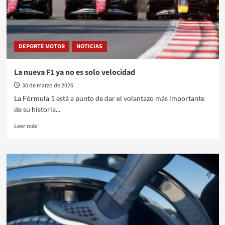
DEPORTE MOTOR
NOTICIAS
La nueva F1 ya no es solo velocidad
30 de marzo de 2026
La Fórmula 1 está a punto de dar el volantazo más importante
de su historia...
Leer
Leer más
más
sobre
La
nueva
F1
ya
no
es
solo
velocidad