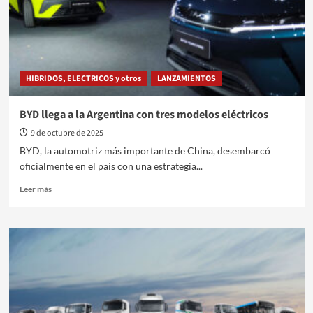
impulsan
la
movilidad
del
futuro
HIBRIDOS, ELECTRICOS y otros
LANZAMIENTOS
BYD llega a la Argentina con tres modelos eléctricos
9 de octubre de 2025
BYD, la automotriz más importante de China, desembarcó
oficialmente en el país con una estrategia...
Leer
Leer más
más
sobre
BYD
llega
a
la
Argentina
con
tres