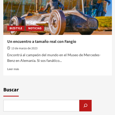
BIZSTYLE
NOTICIAS
Un encuentro a tamaño real con Fangio
13 de marzo de 2023
Encontrá al campeón del mundo en el Museo de Mercedes-
Benz en Alemania. Si sos fanático...
Leer
Leer más
más
sobre
Un
encuentro
Buscar
a
tamaño
real
con
Fangio