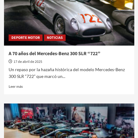
un
guiño
eterno
a
la
Argentina
DEPORTE MOTOR
NOTICIAS
A 70 años del Mercedes-Benz 300 SLR “722”
17 de abril de 2025
Un repaso por la hazaña histórica del modelo Mercedes-Benz
300 SLR “722” que marcó un...
Leer
Leer más
más
sobre
A
70
años
del
Mercedes-
Benz