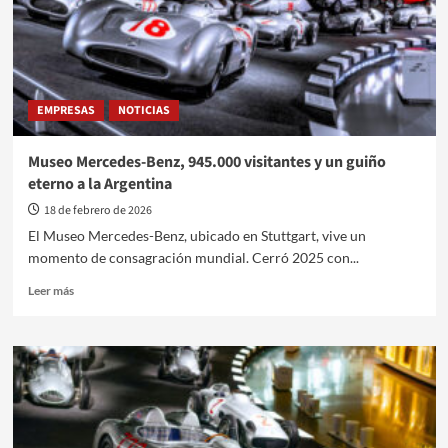
EMPRESAS
NOTICIAS
Museo Mercedes-Benz, 945.000 visitantes y un guiño
eterno a la Argentina
18 de febrero de 2026
El Museo Mercedes-Benz, ubicado en Stuttgart, vive un
momento de consagración mundial. Cerró 2025 con...
Leer
Leer más
más
sobre
Museo
Mercedes-
Benz,
945.000
visitantes
y