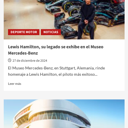
300
SLR
“722”
DEPORTE MOTOR
NOTICIAS
Lewis Hamilton, su legado se exhibe en el Museo
Mercedes-Benz
27 de diciembre de 2024
El Museo Mercedes-Benz, en Stuttgart, Alemania, rinde
homenaje a Lewis Hamilton, el piloto más exitoso...
Leer
Leer más
más
sobre
Lewis
Hamilton,
su
legado
se
exhibe