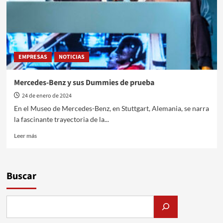
Mercedes-
Benz
EMPRESAS
NOTICIAS
Mercedes-Benz y sus Dummies de prueba
24 de enero de 2024
En el Museo de Mercedes-Benz, en Stuttgart, Alemania, se narra
la fascinante trayectoria de la...
Leer
Leer más
más
sobre
Mercedes-
Benz
Buscar
y
sus
Dummies
de
prueba