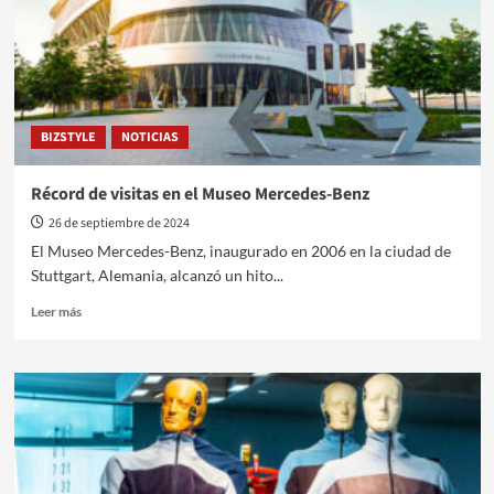
en
el
Museo
Mercedes-
Benz
BIZSTYLE
NOTICIAS
Récord de visitas en el Museo Mercedes-Benz
26 de septiembre de 2024
El Museo Mercedes-Benz, inaugurado en 2006 en la ciudad de
Stuttgart, Alemania, alcanzó un hito...
Leer
Leer más
más
sobre
Récord
de
visitas
en
el
Museo