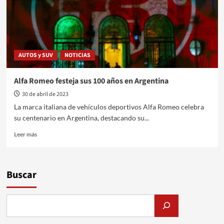
AUTOS y SUV
NOTICIAS
Alfa Romeo festeja sus 100 años en Argentina
30 de abril de 2023
La marca italiana de vehículos deportivos Alfa Romeo celebra
su centenario en Argentina, destacando su...
Leer
Leer más
más
sobre
Alfa
Romeo
Buscar
festeja
sus
100
años
en