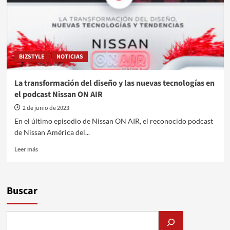
BIZSTYLE
NOTICIAS
La transformación del diseño y las nuevas tecnologías en
el podcast Nissan ON AIR
2 de junio de 2023
En el último episodio de Nissan ON AIR, el reconocido podcast
de Nissan América del...
Leer
Leer más
más
sobre
La
transformación
Buscar
del
diseño
y
las