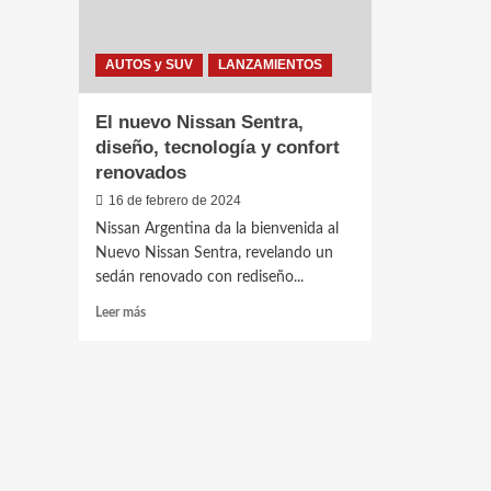
AUTOS y SUV
LANZAMIENTOS
El nuevo Nissan Sentra,
diseño, tecnología y confort
renovados
16 de febrero de 2024
Nissan Argentina da la bienvenida al
Nuevo Nissan Sentra, revelando un
sedán renovado con rediseño...
Leer
Leer más
más
sobre
El
nuevo
Nissan
Sentra,
diseño,
tecnología