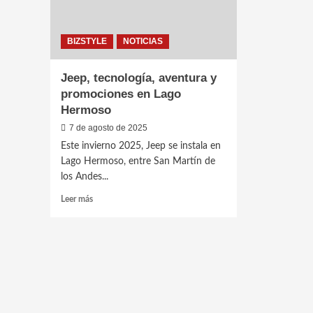
BIZSTYLE
NOTICIAS
Jeep, tecnología, aventura y
promociones en Lago
Hermoso
7 de agosto de 2025
Este invierno 2025, Jeep se instala en
Lago Hermoso, entre San Martín de
los Andes...
Leer
Leer más
más
sobre
Jeep,
tecnología,
aventura
y
promociones
en