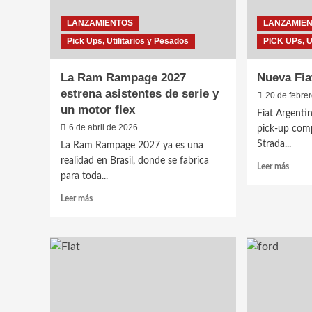
LANZAMIENTOS
LANZAMIE
Pick Ups, Utilitarios y Pesados
PICK UPs, 
La Ram Rampage 2027
Nueva Fia
estrena asistentes de serie y
20 de febre
un motor flex
Fiat Argenti
6 de abril de 2026
pick-up comp
Strada...
La Ram Rampage 2027 ya es una
realidad en Brasil, donde se fabrica
Leer
Leer más
para toda...
más
sobre
Leer
Leer más
Nuev
más
Fiat
sobre
Strad
La
Free
Ram
Rampage
2027
estrena
asistentes