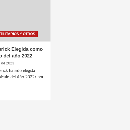
UTILITARIOS Y OTROS
rick Elegida como
lo del año 2022
o de 2023
rick ha sido elegida
ículo del Año 2022» por
ick
a