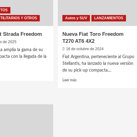
NTOS
UTILITARIOS Y OTROS
Autos y SUV
LANZAMIENTOS
t Strada Freedom
Nueva Fiat Toro Freedom
T270 AT6 4X2
ro de 2025
16 de octubre de 2024
na amplía la gama de su
acta con la llegada de la
Fiat Argentina, perteneciente al Grupo
Stellantis, ha lanzado la nueva versión
de su pick-up compacta,...
Leer
Leer más
más
a
sobre
Nueva
a
Fiat
dom
Toro
Freedom
T270
AT6
4X2