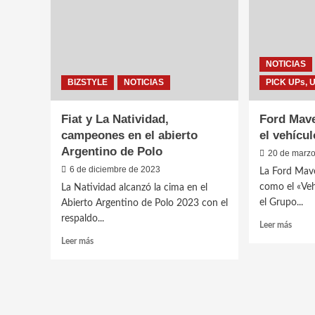
de
serie
y
un
motor
NOTICIAS
flex
BIZSTYLE
NOTICIAS
PICK UPs, 
Fiat y La Natividad,
Ford Mave
campeones en el abierto
el vehícu
Argentino de Polo
20 de marz
6 de diciembre de 2023
La Ford Mave
como el «Veh
La Natividad alcanzó la cima en el
el Grupo...
Abierto Argentino de Polo 2023 con el
respaldo...
Leer
Leer más
más
Leer
Leer más
sobre
más
Ford
sobre
Maver
Fiat
Elegid
y
como
La