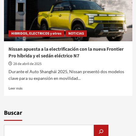
HIBRIDOS, ELECTRICOS y otros
NOTICIAS
Nissan apuesta a la electrificación con la nueva Frontier
Pro híbrida y el sedán eléctrico N7
28 de abril de 2025
Durante el Auto Shanghái 2025, Nissan presentó dos modelos
clave para su expansión en movilidad...
Leer
Leer más
más
sobre
Nissan
apuesta
Buscar
a
la
electrificación
con