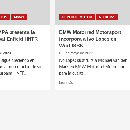
NTOS
Motos
DEPORTE MOTOR
NOTICIAS
PA presenta la
BMW Motorrad Motorsport
al Enfield HNTR
incorpora a Ivo Lopes en
WorldSBK
de 2023
9 de mayo de 2023
d sigue creciendo en
Ivo Lopes sustituirá a Michael van der
n la presentación de su
Mark en BMW Motorrad Motorsport
urbana HNTR...
para la cuarta...
Leer
Leer más
más
sobre
o
BMW
A
Motorrad
nta
Motorsport
incorpora
a
Ivo