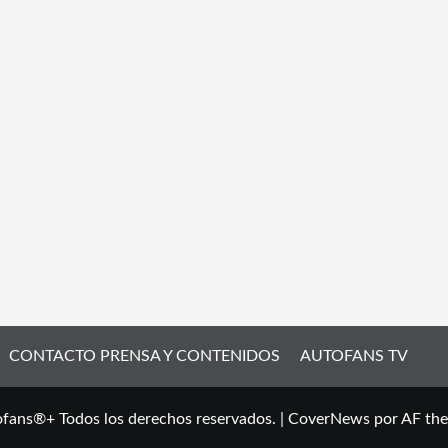
CONTACTO PRENSA Y CONTENIDOS
AUTOFANS TV
fans®+ Todos los derechos reservados.
|
CoverNews
por AF th