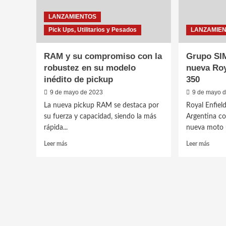
LANZAMIENTOS
Pick Ups, Utilitarios y Pesados
LANZAMIE
RAM y su compromiso con la
Grupo SIM
robustez en su modelo
nueva Roy
inédito de pickup
350
9 de mayo de 2023
9 de mayo 
La nueva pickup RAM se destaca por
Royal Enfiel
su fuerza y ​​capacidad, siendo la más
Argentina co
rápida...
nueva moto 
Leer
Leer
Leer más
Leer más
más
más
sobre
sobre
RAM
Grup
y
SIMP
su
prese
compromiso
la
con
nueva
la
Royal