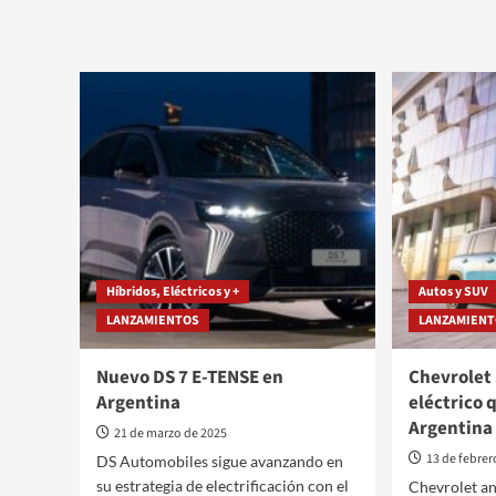
sobre
sobre
La
De
historia
Le
de
Mans
DS
a
Automobiles
la
como
calle,
marca
llega
oficial
el
de
prime
la
Peuge
Presidencia
GTi
francesa
100%
eléctr
Híbridos, Eléctricos y +
Autos y SUV
LANZAMIENTOS
LANZAMIEN
Nuevo DS 7 E-TENSE en
Chevrolet 
Argentina
eléctrico q
Argentina
21 de marzo de 2025
13 de febrer
DS Automobiles sigue avanzando en
su estrategia de electrificación con el
Chevrolet an