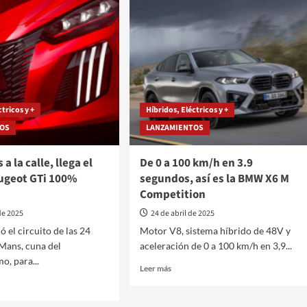
el
nuevo
tivo
Fiat
ico
600
Hybrid
ctricos y +
Híbridos, Eléctricos y +
TOS
LANZAMIENTOS
a la calle, llega el
De 0 a 100 km/h en 3.9
ugeot GTi 100%
segundos, así es la BMW X6 M
Competition
de 2025
24 de abril de 2025
ó el circuito de las 24
Motor V8, sistema híbrido de 48V y
Mans, cuna del
aceleración de 0 a 100 km/h en 3,9...
o, para...
Leer
Leer más
más
sobre
De