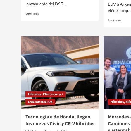
lanzamiento del DS 7...
EUV a Argen
eléctrico que
Leer
Leer más
más
Leer
Leer más
sobre
más
Nuevo
sobre
DS
Chevr
7
Spark
E-
EUV,
TENSE
el
en
SUV
Argentina
eléctr
que
llega
a
la
Argen
Híbridos, Eléctricos y +
este
LANZAMIENTOS
Híbridos, Elé
2025
Tecnología e de Honda, llegan
Mercedes-
los nuevos Civic y CR-V híbridos
Camiones 
sustentabi