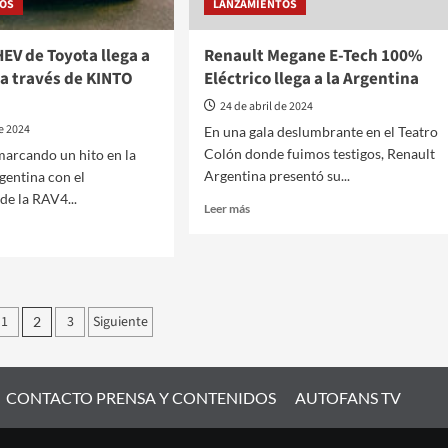
TOS
LANZAMIENTOS
EV de Toyota llega a
Renault Megane E-Tech 100%
 a través de KINTO
Eléctrico llega a la Argentina
24 de abril de 2024
de 2024
En una gala deslumbrante en el Teatro
Colón donde fuimos testigos, Renault
marcando un hito en la
Argentina presentó su...
gentina con el
de la RAV4...
Leer
Leer más
más
sobre
Renault
Megane
E-
ación
1
3
Siguiente
Tech
2
100%
Eléctrico
a
das
llega
CONTACTO PRENSA Y CONTENIDOS
a
AUTOFANS TV
la
tina
Argentina