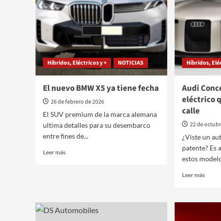
Híbridos, Eléctricos y +
NOTICIAS
Híbridos, Elé
El nuevo BMW X5 ya tiene fecha
Audi Conce
eléctrico 
26 de febrero de 2026
calle
El SUV premium de la marca alemana
22 de octub
ultima detalles para su desembarco
entre fines de...
¿Viste un au
patente? Es a
Leer
Leer más
estos modelos
más
sobre
Leer
Leer más
El
más
nuevo
sobre
BMW
Audi
X5
Conce
ya
C,