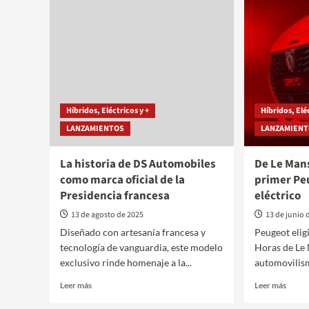
tiene
el
fecha
depor
eléctr
que
ya
rueda
en
la
Híbridos, Eléctricos y +
Híbridos, Elé
calle
LANZAMIENTOS
LANZAMIEN
La historia de DS Automobiles
De Le Mans 
como marca oficial de la
primer Pe
Presidencia francesa
eléctrico
13 de agosto de 2025
13 de junio 
Diseñado con artesanía francesa y
Peugeot eligi
tecnología de vanguardia, este modelo
Horas de Le 
exclusivo rinde homenaje a la...
automovilism
Leer
Leer
Leer más
Leer más
más
más