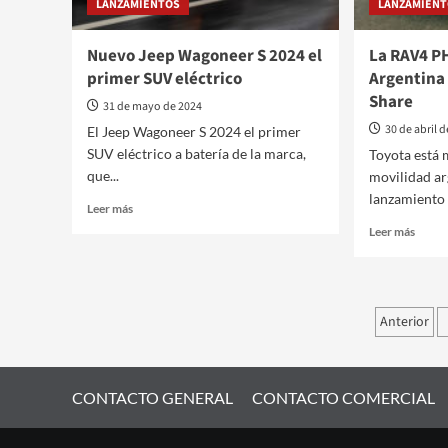
LANZAMIENTOS
LANZAMIEN
Nuevo Jeep Wagoneer S 2024 el
La RAV4 PH
primer SUV eléctrico
Argentina
Share
31 de mayo de 2024
30 de abril 
El Jeep Wagoneer S 2024 el primer
SUV eléctrico a batería de la marca,
Toyota está 
que...
movilidad ar
lanzamiento 
Leer
Leer más
más
Leer
Leer más
sobre
más
Nuevo
sobre
Jeep
La
Wagoneer
RAV4
Pagin
S
Anterior
PHEV
2024
de
de
el
Toyot
entra
primer
llega
CONTACTO GENERAL
SUV
CONTACTO COMERCIAL
a
eléctrico
Argen
a