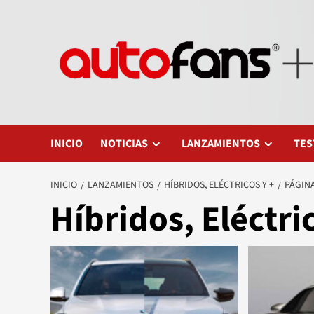
Saltar
al
contenido
INICIO
NOTICIAS
LANZAMIENTOS
TES
INICIO
LANZAMIENTOS
HÍBRIDOS, ELÉCTRICOS Y +
PÁGINA
Híbridos, Eléctri