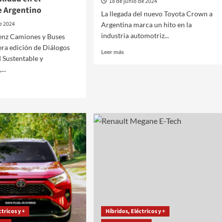
18 de junio de 2024
e Argentino
La llegada del nuevo Toyota Crown a
de 2024
Argentina marca un hito en la
industria automotriz...
nz Camiones y Buses
cera edición de Diálogos
Leer
Leer más
 Sustentable y
más
...
sobre
Toyota
Crown,
el
nuevo
des-
Sedán
Crossover
Híbrido
nes
ación
tabilidad
porte
ctricos y +
Híbridos, Eléctricos y +
tino