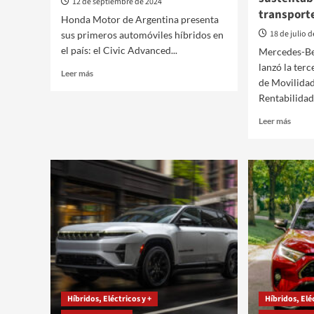
12 de septiembre de 2024
transport
Honda Motor de Argentina presenta
18 de julio 
sus primeros automóviles híbridos en
el país: el Civic Advanced...
Mercedes-Be
lanzó la ter
Leer
Leer más
de Movilidad
más
Rentabilidad,
sobre
Tecnología
Leer
Leer más
e
más
de
sobre
Honda,
Merce
llegan
Benz
los
Buses
nuevos
y
Civic
Camio
y
innov
CR-
y
V
susten
híbridos
en
el
trans
Híbridos, Eléctricos y +
Híbridos, Elé
Argen