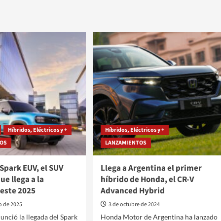
0
a
100
km/h
en
3.9
segundos,
así
es
r
la
ot
BMW
X6
M
ico
Híbridos, Eléctricos y +
Híbridos, Eléctricos y +
Competition
TOS
LANZAMIENTOS
Spark EUV, el SUV
Llega a Argentina el primer
ue llega a la
híbrido de Honda, el CR-V
 este 2025
Advanced Hybrid
o de 2025
3 de octubre de 2024
unció la llegada del Spark
Honda Motor de Argentina ha lanzado