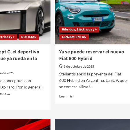
Híbridos, Eléctricos y +
ctricos y +
NOTICIAS
LANZAMIENTOS
pt C, el deportivo
Ya se puede reservar el nuevo
que ya rueda en la
Fiat 600 Hybrid
3 de octubre de 2025
re de 2025
Stellantis abrió la preventa del Fiat
600 Hybrid en Argentina. La SUV, que
to conceptual con
se comercializará...
lgo raro. Por lo general,
 se...
Leer
Leer más
más
sobre
Ya
se
puede
pt
reservar