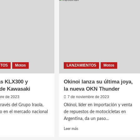
los
nuevos
KTM
Adventure
tina
NTOS
Motos
LANZAMIENTOS
Motos
as KLX300 y
Okinoi lanza su última joya,
de Kawasaki
la nueva OKN Thunder
bre de 2023
7 de noviembre de 2023
través del Grupo Iraola,
Okinoi, líder en importación y venta
o en el mercado nacional
de repuestos de motocicletas en
Argentina, da un paso...
Leer
Leer más
más
sobre