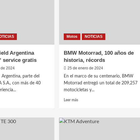
tina
el
país
OTICIAS
Motos
NOTICIAS
ield Argentina
BMW Motorrad, 100 años de
 service gratis
historia, récords
o de 2024
25 de enero de 2024
 Argentina, parte del
En el marco de su centenario, BMW
 S.A., con más de 40
Motorrad entregó un total de 209,257
iencia...
motocicletas y...
Leer
Leer más
más
sobre
BMW
d
Motorrad,
tina
100
ia
años