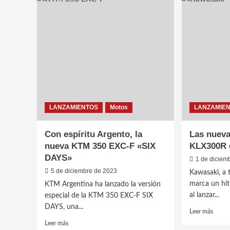
TE
récord
300
de
llega
ventas
a
en
la
el
Argen
2023
LANZAMIENTOS
Motos
LANZAMIE
Con espíritu Argento, la
Las nuev
nueva KTM 350 EXC-F «SIX
KLX300R 
DAYS»
1 de diciem
5 de diciembre de 2023
Kawasaki, a 
marca un hit
KTM Argentina ha lanzado la versión
al lanzar...
especial de la KTM 350 EXC-F SIX
DAYS, una...
Leer
Leer más
más
Leer
Leer más
sobre