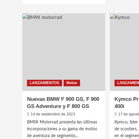
más
Las
sobre
nueva
Con
KLX3
espíritu
y
Argento,
KLX3
la
de
nueva
Kawas
KTM
350
EXC-
F
«SIX
DAYS»
LANZAMIENTOS
Motos
LANZAMIE
Nuevas BMW F 900 GS, F 900
Kymco Pre
GS Adventure y F 800 GS
400i
14 de septiembre de 2023
17 de agost
BMW Motorrad presenta las últimas
Kymco, líder 
incorporaciones a su gama de motos
de scooters,
de aventura de segmento...
en el segment