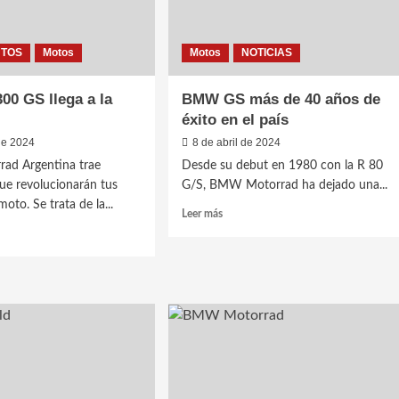
NTOS
Motos
Motos
NOTICIAS
0 GS llega a la
BMW GS más de 40 años de
éxito en el país
 de 2024
8 de abril de 2024
d Argentina trae
Desde su debut en 1980 con la R 80
ue revolucionarán tus
G/S, BMW Motorrad ha dejado una...
moto. Se trata de la...
Leer
Leer más
más
sobre
BMW
GS
más
de
40
años
de
éxito
en