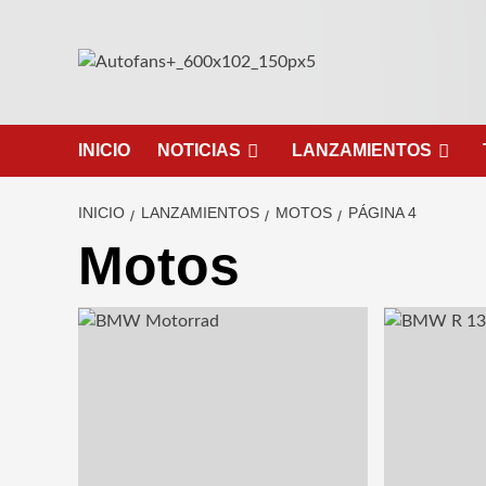
Saltar
al
contenido
INICIO
NOTICIAS
LANZAMIENTOS
INICIO
LANZAMIENTOS
MOTOS
PÁGINA 4
Motos