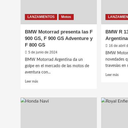
LANZAMIENTOS
Motos
LANZAMIE
BMW Motorrad presenta las F
BMW R 130
900 GS, F 900 GS Adventure y
Argentina
F 800 GS
16 de abril
5 de junio de 2024
BMW Motorra
novedades q
BMW Motorrad Argentina da un
travesías en 
golpe en el mercado de las motos de
aventura con...
Leer
Leer más
más
Leer
Leer más
sobre
más
BMW
sobre
R
BMW
1300
Motorrad
GS
presenta
llega
las
a
F
la
900