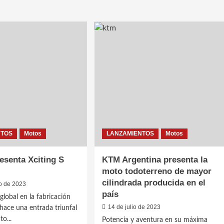
Okinoi
s
lanza
00
su
última
00R
joya,
la
aki
nueva
OKN
Thunder
NTOS
Motos
LANZAMIENTOS
Motos
senta Xciting S
KTM Argentina presenta la
moto todoterreno de mayor
cilindrada producida en el
o de 2023
país
global en la fabricación
14 de julio de 2023
 hace una entrada triunfal
o...
Potencia y aventura en su máxima