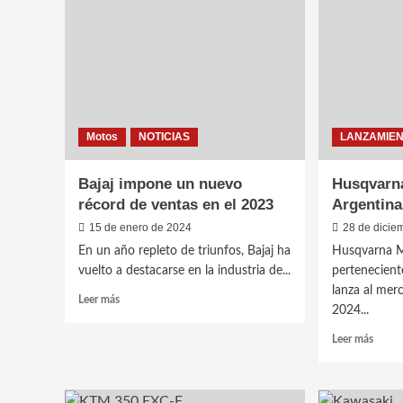
Honda
1°
Navi
servic
gratis
Motos
NOTICIAS
LANZAMIE
Bajaj impone un nuevo
Husqvarna
récord de ventas en el 2023
Argentina
15 de enero de 2024
28 de dicie
En un año repleto de triunfos, Bajaj ha
Husqvarna M
vuelto a destacarse en la industria de...
pertenecient
lanza al mer
Leer
Leer más
2024...
más
sobre
Leer
Leer más
Bajaj
más
impone
sobre
un
Husqv
nuevo