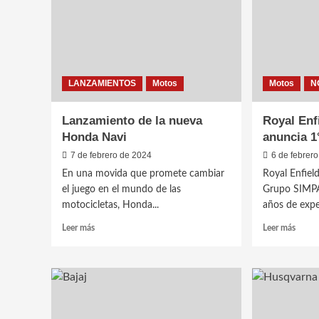
Argen
GS,
F
900
GS
Adventure
y
LANZAMIENTOS
Motos
Motos
N
F
800
GS
Lanzamiento de la nueva
Royal Enf
Honda Navi
anuncia 1°
7 de febrero de 2024
6 de febrer
En una movida que promete cambiar
Royal Enfield
el juego en el mundo de las
Grupo SIMPA
motocicletas, Honda...
años de exper
Leer
Leer
Leer más
Leer más
más
más
sobre
sobre
Lanzamiento
Royal
de
Enfiel
la
Argen
nueva
anunc