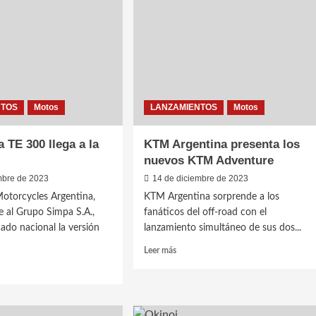
de
e
historia,
récords
NTOS
Motos
LANZAMIENTOS
Motos
 TE 300 llega a la
KTM Argentina presenta los
nuevos KTM Adventure
mbre de 2023
14 de diciembre de 2023
otorcycles Argentina,
KTM Argentina sorprende a los
e al Grupo Simpa S.A.,
fanáticos del off-road con el
cado nacional la versión
lanzamiento simultáneo de sus dos...
Leer
Leer más
más
sobre
KTM
Argentina
arna
presenta