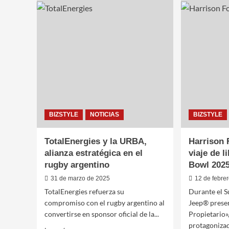
años
apues
de
verde
la
de
Isla
Merce
Ecológica
Benz,
de
refore
Iveco,
y
13.000
ESG
toneladas
en
recicladas
Argen
BIZSTYLE
NOTICIAS
BIZSTYLE
TotalEnergies y la URBA,
Harrison 
alianza estratégica en el
viaje de l
rugby argentino
Bowl 202
31 de marzo de 2025
12 de febre
TotalEnergies refuerza su
Durante el S
compromiso con el rugby argentino al
Jeep® prese
convertirse en sponsor oficial de la...
Propietario»
protagonizad