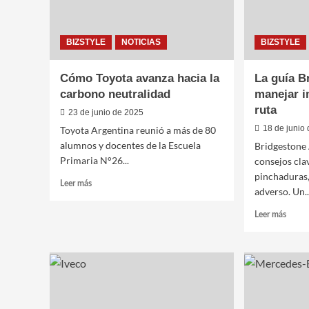
BIZSTYLE
NOTICIAS
BIZSTYLE
Cómo Toyota avanza hacia la
La guía B
carbono neutralidad
manejar i
ruta
23 de junio de 2025
18 de junio
Toyota Argentina reunió a más de 80
alumnos y docentes de la Escuela
Bridgestone
Primaria N°26...
consejos cla
pinchaduras,
Leer
Leer más
adverso. Un..
más
sobre
Leer
Leer más
Cómo
más
Toyota
sobre
avanza
La
hacia
guía
la
Bridg
carbono
para
neutralidad
manej