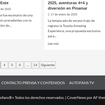
 Este
2025, aventuras 4×4 y
diversión en Pinamar
 de 2025
17 de enero de 2025
te fue escenario de una
sin precedentes con la
La temporada de verano trajo de
ión de...
regreso la Toyota Amazing
Experience, una propuesta exclusiva
para...
Leer
Leer más
más
sobre
Toyota
Amazing
n
…
4
5
6
14
Siguiente
Experience
2025,
aventuras
4×4
CONTACTO PRENSA Y CONTENIDOS
AUTOFANS TV
y
diversión
en
Pinamar
ofans®+ Todos los derechos reservados.
|
CoverNews
por AF the