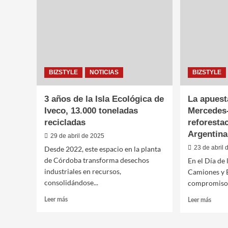
imprev
en
la
ruta
BIZSTYLE
NOTICIAS
BIZSTYLE
3 años de la Isla Ecológica de
La apuest
Iveco, 13.000 toneladas
Mercedes
recicladas
reforesta
Argentina
29 de abril de 2025
23 de abril
Desde 2022, este espacio en la planta
de Córdoba transforma desechos
En el Día de
industriales en recursos,
Camiones y 
consolidándose...
compromiso c
Leer
Leer
Leer más
Leer más
más
más
sobre
sobre
3
La