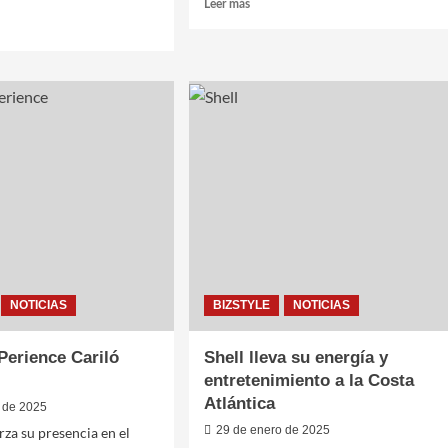
Leer
Leer más
más
sobre
Mercedes-
Benz
son
y
The
Grand
Hotel
juntos
en
Punta
ad
del
Este
NOTICIAS
BIZSTYLE
NOTICIAS
Perience Cariló
Shell lleva su energía y
entretenimiento a la Costa
Atlántica
 de 2025
29 de enero de 2025
rza su presencia en el