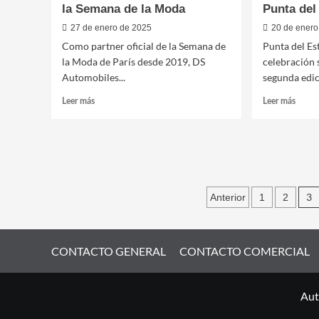
la Semana de la Moda
Punta del
27 de enero de 2025
20 de enero
Como partner oficial de la Semana de
Punta del Es
la Moda de París desde 2019, DS
celebración 
Automobiles...
segunda edic
Leer
Leer
Leer más
Leer más
más
más
sobre
sobre
DS
100
Automobiles,
Millas
partner
del
de
Este
Paginació
la
brilló
3
Anterior
1
2
Semana
en
de
de
Punta
la
del
entradas
Moda
Este
CONTACTO GENERAL
CONTACTO COMERCIAL
Aut