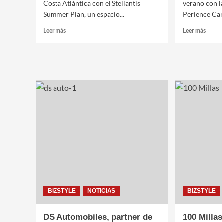
Costa Atlántica con el Stellantis
verano con l
Summer Plan, un espacio...
Perience Cari
Leer
Leer
Leer más
Leer más
más
más
sobre
sobre
Stellantis
Nissa
Summer
X-
Plan,
Perie
cómo
Cariló
acceder
2025
a
un
0km
BIZSTYLE
NOTICIAS
BIZSTYLE
DS Automobiles, partner de
100 Millas