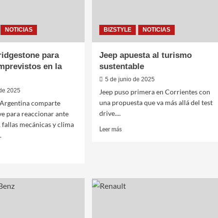
NOTICIAS
BIZSTYLE
NOTICIAS
ridgestone para
Jeep apuesta al turismo
mprevistos en la
sustentable
5 de junio de 2025
 de 2025
Jeep puso primera en Corrientes con
una propuesta que va más allá del test
 Argentina comparte
drive....
ve para reaccionar ante
 fallas mecánicas y clima
Leer
Leer más
.
más
sobre
Jeep
apuesta
al
turismo
sustentable
estone
ar