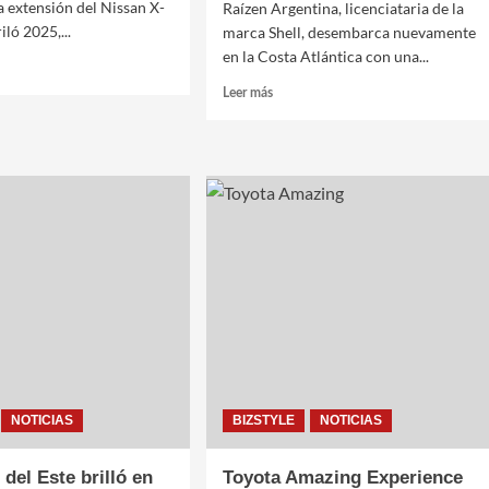
a extensión del Nissan X-
Raízen Argentina, licenciataria de la
ló 2025,...
marca Shell, desembarca nuevamente
en la Costa Atlántica con una...
Leer
Leer más
más
n
sobre
Shell
nce
lleva
su
energía
y
entretenimiento
a
la
Costa
Atlántica
NOTICIAS
BIZSTYLE
NOTICIAS
 del Este brilló en
Toyota Amazing Experience