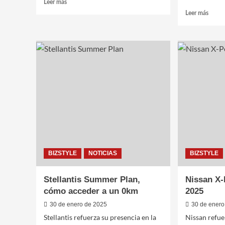
Leer
Leer más
más
Leer
Leer más
sobre
más
TotalEnergies
sobre
y
Harri
la
Ford
URBA,
y
alianza
Jeep,
estratégica
un
en
viaje
el
de
rugby
libert
argentino
en
el
Super
Bowl
BIZSTYLE
NOTICIAS
BIZSTYLE
2025
Stellantis Summer Plan,
Nissan X-
cómo acceder a un 0km
2025
30 de enero de 2025
30 de enero
Stellantis refuerza su presencia en la
Nissan refue