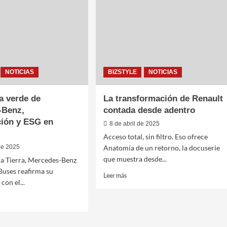
istos
NOTICIAS
BIZSTYLE
NOTICIAS
a verde de
La transformación de Renault
-Benz,
contada desde adentro
ción y ESG en
8 de abril de 2025
Acceso total, sin filtro. Eso ofrece
 de 2025
Anatomía de un retorno, la docuserie
que muestra desde...
 la Tierra, Mercedes-Benz
Buses reafirma su
Leer
Leer más
on el...
más
sobre
La
transformación
de