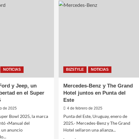
Renault
ta
contada
desde
adentro
des-
stación
tina
NOTICIAS
BIZSTYLE
NOTICIAS
Ford y Jeep, un
Mercedes-Benz y The Grand
ibertad en el Super
Hotel juntos en Punta del
5
Este
ro de 2025
4 de febrero de 2025
uper Bowl 2025, la marca
Punta del Este, Uruguay, enero de
ntó «Manual del
2025.- Mercedes-Benz y The Grand
, un anuncio
Hotel sellaron una alianza...
o...