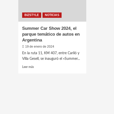
BIZSTYLE
NOTICIAS
Summer Car Show 2024, el
parque temático de autos en
Argentina
19 de enero de 2024
En la ruta 11, KM 407, entre Cariló y
Villa Gesell, se inauguró el «Summer...
Leer
Leer más
más
sobre
Summer
Car
Show
2024,
el
parque
temático