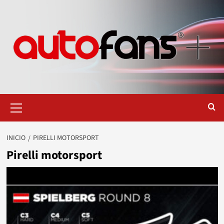
Saltar
al
contenido
Menú
primario
INICIO
PIRELLI MOTORSPORT
Pirelli motorsport