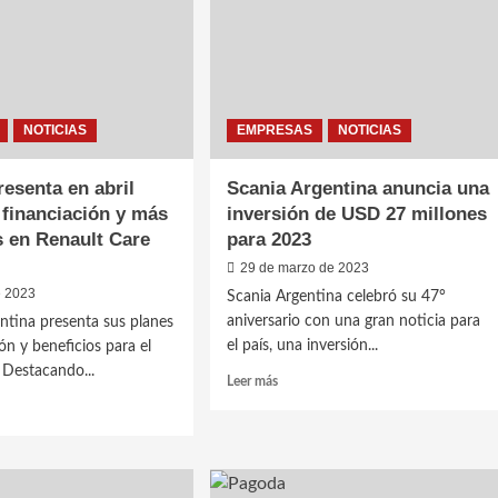
Asistente
cios
de
Calidad
es
NOTICIAS
EMPRESAS
NOTICIAS
resenta en abril
Scania Argentina anuncia una
 financiación y más
inversión de USD 27 millones
s en Renault Care
para 2023
29 de marzo de 2023
e 2023
Scania Argentina celebró su 47°
aniversario con una gran noticia para
ntina presenta sus planes
el país, una inversión...
ón y beneficios para el
. Destacando...
Leer
Leer más
más
sobre
Scania
Argentina
lt
anuncia
nta