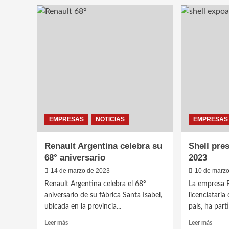
Mercado
Miche
Libre,
tempo
radiografía
2023
del
de
consumidor
Moto
Argentino
y
Moto
EMPRESAS
NOTICIAS
EMPRESAS
Renault Argentina celebra su
Shell pre
68° aniversario
2023
14 de marzo de 2023
10 de marz
Renault Argentina celebra el 68°
La empresa R
aniversario de su fábrica Santa Isabel,
licenciataria
ubicada en la provincia...
país, ha part
Leer
Leer
Leer más
Leer más