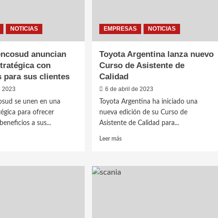
NOTICIAS
EMPRESAS
NOTICIAS
encosud anuncian
Toyota Argentina lanza nuevo
stratégica con
Curso de Asistente de
s para sus clientes
Calidad
e 2023
6 de abril de 2023
cosud se unen en una
Toyota Argentina ha iniciado una
tégica para ofrecer
nueva edición de su Curso de
eneficios a sus...
Asistente de Calidad para...
Leer
Leer más
más
sobre
Toyota
Argentina
sud
lanza
ian
nuevo
a
Curso
égica
de