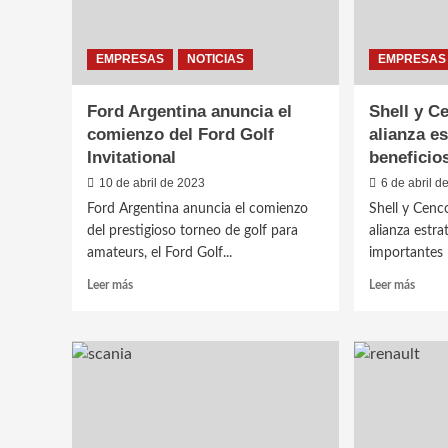
EMPRESAS
NOTICIAS
EMPRESAS
Ford Argentina anuncia el
Shell y C
comienzo del Ford Golf
alianza e
Invitational
beneficio
10 de abril de 2023
6 de abril d
Ford Argentina anuncia el comienzo
Shell y Cen
del prestigioso torneo de golf para
alianza estra
amateurs, el Ford Golf...
importantes b
Leer
Leer
Leer más
Leer más
más
más
sobre
sobre
Ford
Shell
Argentina
y
anuncia
Cenco
el
anunc
comienzo
alianz
del
estrat