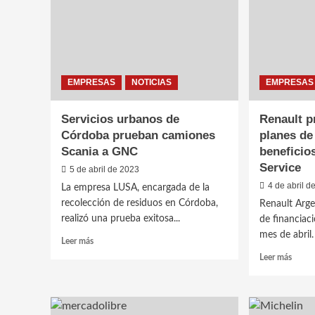
Ford
con
Golf
benefi
Invitational
para
sus
client
EMPRESAS
NOTICIAS
EMPRESAS
Servicios urbanos de
Renault p
Córdoba prueban camiones
planes de
Scania a GNC
beneficio
Service
5 de abril de 2023
4 de abril d
La empresa LUSA, encargada de la
recolección de residuos en Córdoba,
Renault Arge
realizó una prueba exitosa...
de financiaci
mes de abril
Leer
Leer más
más
Leer
Leer más
sobre
más
Servicios
sobre
urbanos
Renau
de
prese