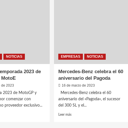
una
inversión
de
s
USD
27
iación
millones
para
2023
cios
lt
NOTICIAS
EMPRESAS
NOTICIAS
e
temporada 2023 de
Mercedes-Benz celebra el 60
 MotoE
aniversario del Pagoda
o de 2023
16 de marzo de 2023
da 2023 de MotoGP y
Mercedes-Benz celebra el 60
por comenzar con
aniversario del «Pagoda», el sucesor
o proveedor exclusivo...
del 300 SL y el...
Leer
Leer más
más
sobre