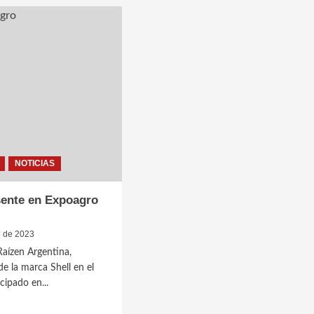
lin
Mercedes-
rada
Benz
celebra
el
GP
60
aniversario
E
del
Pagoda
NOTICIAS
sente en Expoagro
o de 2023
aízen Argentina,
 de la marca Shell en el
icipado en...