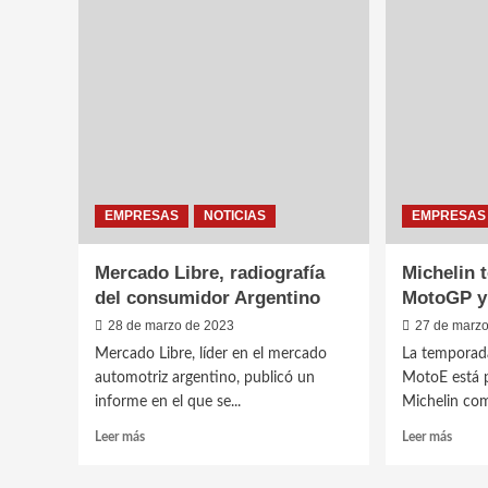
Córdoba
en
prueban
abril
camiones
plane
Scania
de
a
financ
GNC
y
más
benefi
en
Renau
EMPRESAS
NOTICIAS
EMPRESAS
Care
Servic
Mercado Libre, radiografía
Michelin 
del consumidor Argentino
MotoGP y
28 de marzo de 2023
27 de marz
Mercado Libre, líder en el mercado
La tempora
automotriz argentino, publicó un
MotoE está 
informe en el que se...
Michelin com
Leer
Leer
Leer más
Leer más
más
más
sobre
sobre