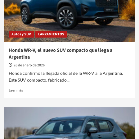
Autos y SUV
LANZAMIENTOS
Honda WR-V, el nuevo SUV compacto que llega a
Argentina
26 de enero de 2026
Honda confirmó la llegada oficial de la WR-V a la Argentina.
Este SUV compacto, fabricado...
Leer
Leer más
más
sobre
Honda
WR-
V,
el
nuevo
SUV