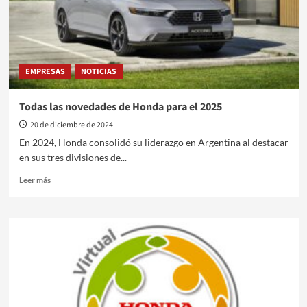
EMPRESAS
NOTICIAS
Todas las novedades de Honda para el 2025
20 de diciembre de 2024
En 2024, Honda consolidó su liderazgo en Argentina al destacar
en sus tres divisiones de...
Leer
Leer más
más
sobre
Todas
las
novedades
de
Honda
para
el