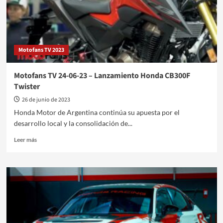
Motofans TV 2023
Motofans TV 24-06-23 – Lanzamiento Honda CB300F
Twister
26 de junio de 2023
Honda Motor de Argentina continúa su apuesta por el
desarrollo local y la consolidación de...
Leer
Leer más
más
sobre
Motofans
TV
24-
06-
23
–