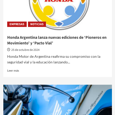
2025
EMPRESAS
NOTICIAS
Honda Argentina lanza nuevas ediciones de ‘Pioneros en
Movimiento’ y ‘Pacto Vial’
25 de octubre de 2024
Honda Motor de Argentina reafirma su compromiso con la
seguridad vial y la educación lanzando...
Leer
Leer más
más
sobre
Honda
Argentina
lanza
nuevas
ediciones
de
‘Pioneros