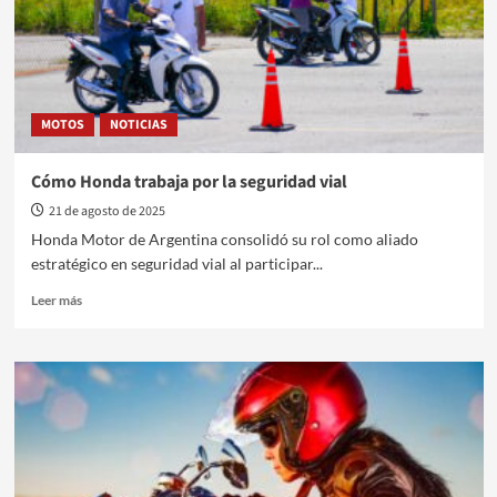
1.5
y
diseño
propio
MOTOS
NOTICIAS
Cómo Honda trabaja por la seguridad vial
21 de agosto de 2025
Honda Motor de Argentina consolidó su rol como aliado
estratégico en seguridad vial al participar...
Leer
Leer más
más
sobre
Cómo
Honda
trabaja
por
la
seguridad
vial