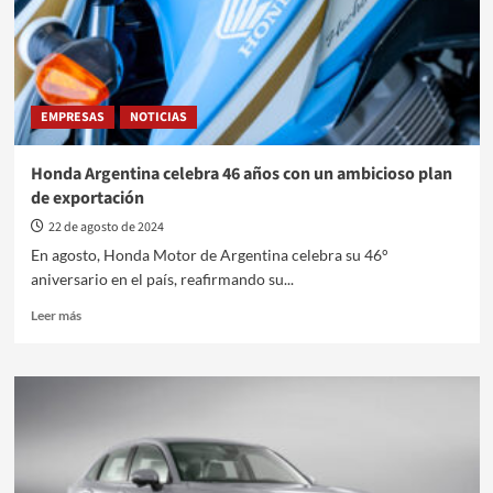
en
Movimiento’
y
‘Pacto
Vial’
EMPRESAS
NOTICIAS
Honda Argentina celebra 46 años con un ambicioso plan
de exportación
22 de agosto de 2024
En agosto, Honda Motor de Argentina celebra su 46°
aniversario en el país, reafirmando su...
Leer
Leer más
más
sobre
Honda
Argentina
celebra
46
años
con