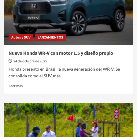
compacto
que
llega
a
Argentina
Autos y SUV
LANZAMIENTOS
Nuevo Honda WR-V con motor 1.5 y diseño propio
24 de octubre de 2025
Honda presentó en Brasil la nueva generación del WR-V. Se
consolida como el SUV más...
Leer
Leer más
más
sobre
Nuevo
Honda
WR-
V
con
motor