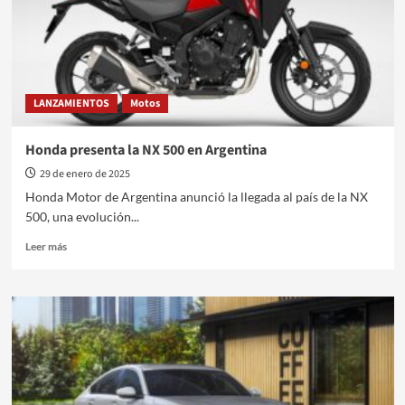
un
curso
gratuito
de
manejo
de
LANZAMIENTOS
Motos
motos
Honda presenta la NX 500 en Argentina
29 de enero de 2025
Honda Motor de Argentina anunció la llegada al país de la NX
500, una evolución...
Leer
Leer más
más
sobre
Honda
presenta
la
NX
500
en
Argentina