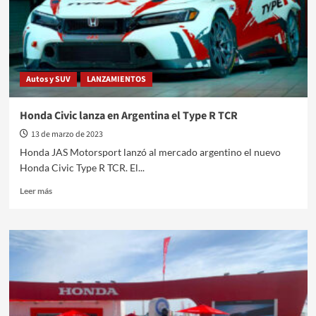
Lanzamiento
Honda
CB300F
Twister
Autos y SUV
LANZAMIENTOS
Honda Civic lanza en Argentina el Type R TCR
13 de marzo de 2023
Honda JAS Motorsport lanzó al mercado argentino el nuevo
Honda Civic Type R TCR. El...
Leer
Leer más
más
sobre
Honda
Civic
lanza
en
Argentina
el
Type