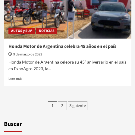
R
TCR
AUTOS y SUV
NOTICIAS
Honda Motor de Argentina celebra 45 años en el país
9 de marzo de 2023
Honda Motor de Argentina celebra su 45º aniversario en el país
en ExpoAgro 2023, la...
Leer
Leer más
más
sobre
Honda
Motor
Paginación
2
Siguiente
1
de
de
Argentina
celebra
entradas
Buscar
45
años
en