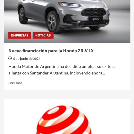
un
ambicioso
plan
de
exportación
EMPRESAS
NOTICIAS
Nueva financiación para la Honda ZR-V LX
6 de junio de 2024
Honda Motor de Argentina ha decidido ampliar su exitosa
alianza con Santander Argentina, incluyendo ahora...
Leer
Leer más
más
sobre
Nueva
financiación
para
la
Honda
ZR-
V