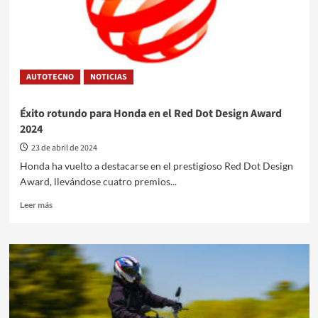
LX
AUTOTECNO
NOTICIAS
Éxito rotundo para Honda en el Red Dot Design Award
2024
23 de abril de 2024
Honda ha vuelto a destacarse en el prestigioso Red Dot Design
Award, llevándose cuatro premios...
Leer
Leer más
más
sobre
Éxito
rotundo
para
Honda
en
el