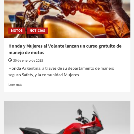
MOTOS
NOTICIAS
Honda y Mujeres al Volante lanzan un curso gratuito de
manejo de motos
30 de enero de 2025
Honda Argentina, a través de su departamento de manejo
seguro Safety, y la comunidad Mujeres...
Leer
Leer más
más
sobre
Honda
y
Mujeres
al
Volante
lanzan