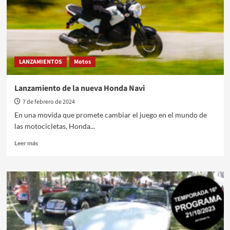
Red
Dot
Design
Award
2024
LANZAMIENTOS
Motos
Lanzamiento de la nueva Honda Navi
7 de febrero de 2024
En una movida que promete cambiar el juego en el mundo de
las motocicletas, Honda...
Leer
Leer más
más
sobre
Lanzamiento
de
la
nueva
Honda
Navi