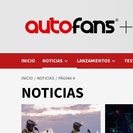
Saltar
al
contenido
INICIO
NOTICIAS
LANZAMIENTOS
TES
INICIO
NOTICIAS
PÁGINA 4
NOTICIAS