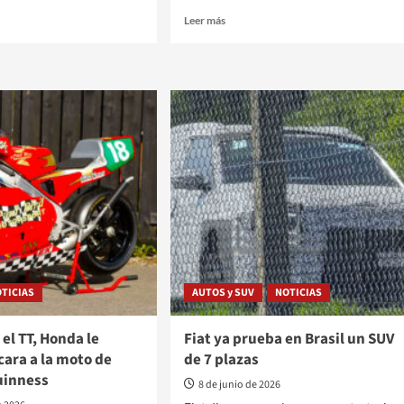
Leer
Leer más
más
sobre
o
Vuelve
el
Chevrolet
r
Onix
r,
Activ,
más
alto
rador
y
con
look
aventurero
TICIAS
AUTOS y SUV
NOTICIAS
 el TT, Honda le
Fiat ya prueba en Brasil un SUV
cara a la moto de
de 7 plazas
uinness
8 de junio de 2026