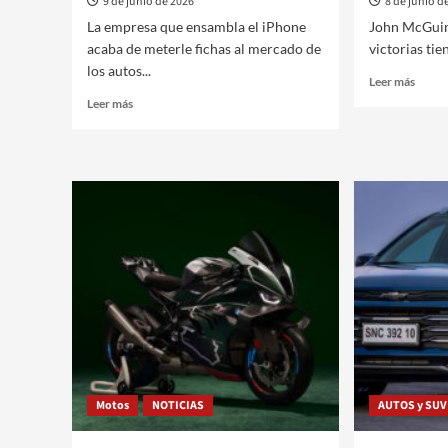
9 de junio de 2026
8 de junio d
La empresa que ensambla el iPhone
John McGuin
acaba de meterle fichas al mercado de
victorias tien
los autos...
Leer
Leer más
más
Leer
Leer más
sobre
más
30
sobre
años
Foxconn,
en
la
el
fabricante
TT,
del
Hond
iPhone
le
le
cambi
apunta
la
al
cara
Tesla
a
Model
la
Y
moto
con
de
su
John
Motos
nuevo
NOTICIAS
AUTOS y SUV
McGui
eléctrico