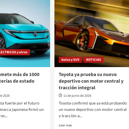
911
no
dad,
se
des-
vuelve
eléctrico
o
tino
LECTRICOS y otros
Autos y SUV
NOTICIAS
omete más de 1000
Toyota ya prueba su nuevo
terías de estado
deportivo con motor central y
tracción integral
de 2026
11 de junio de 2026
ta fuerte por el futuro
Toyota confirmó que ya está probando
a marca japonesa firmó un
un nuevo deportivo con motor central
es...
y tracción a...
Leer
Leer más