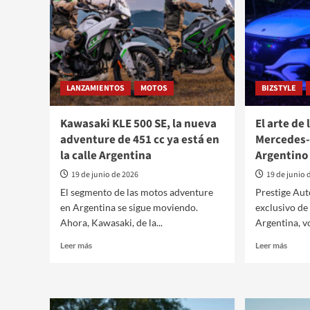
LANZAMIENTOS
MOTOS
BIZSTYLE
Kawasaki KLE 500 SE, la nueva
El arte de
adventure de 451 cc ya está en
Mercedes-
la calle Argentina
Argentino
19 de junio de 2026
19 de junio 
El segmento de las motos adventure
Prestige Aut
en Argentina se sigue moviendo.
exclusivo d
Ahora, Kawasaki, de la...
Argentina, vo
Leer
Leer
Leer más
Leer más
más
más
sobre
sobre
Kawasaki
El
KLE
arte
500
de