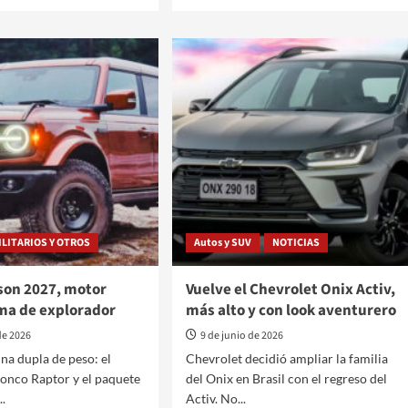
más
sobre
n
Toyota
te
ya
prueba
su
nuevo
deportivo
con
as
motor
central
o
y
tracción
integral
TILITARIOS Y OTROS
Autos y SUV
NOTICIAS
son 2027, motor
Vuelve el Chevrolet Onix Activ,
lma de explorador
más alto y con look aventurero
de 2026
9 de junio de 2026
na dupla de peso: el
Chevrolet decidió ampliar la familia
onco Raptor y el paquete
del Onix en Brasil con el regreso del
..
Activ. No...