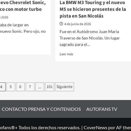
uevo Chevrolet Sonic,
La BMW M3 Touring y el nuevo
ico con motor turbo
M5 se hicieron presentes de la
pista en San Nicolás
e 2026
4 de junio de 2026
aba de largar en
 nuevo Sonic. Pero ojo, no
Fue en el Autódromo Juan María
Traverso de San Nicolás. Un lugar
sagrado para el...
Leer
Leer más
más
sobre
La
BMW
olet
M3
5
6
7
101
Siguiente
4
…
Touring
y
el
nuevo
CONTACTO PRENSA Y CONTENIDOS
AUTOFANS TV
M5
r
se
hicieron
presentes
ofans®+ Todos los derechos reservados.
|
CoverNews
por AF the
de