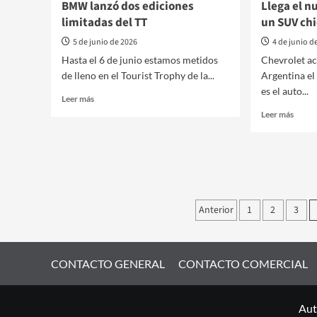
BMW lanzó dos ediciones
Llega el n
limitadas del TT
un SUV ch
5 de junio de 2026
4 de junio d
Hasta el 6 de junio estamos metidos
Chevrolet ac
de lleno en el Tourist Trophy de la...
Argentina el
es el auto...
Leer
Leer más
más
Leer
Leer más
sobre
más
BMW
sobre
lanzó
Llega
dos
el
ediciones
nuevo
limitadas
Chevr
Paginación
del
Sonic,
Anterior
1
2
3
TT
un
de
SUV
chico
entradas
con
CONTACTO GENERAL
CONTACTO COMERCIAL
moto
turbo
Aut