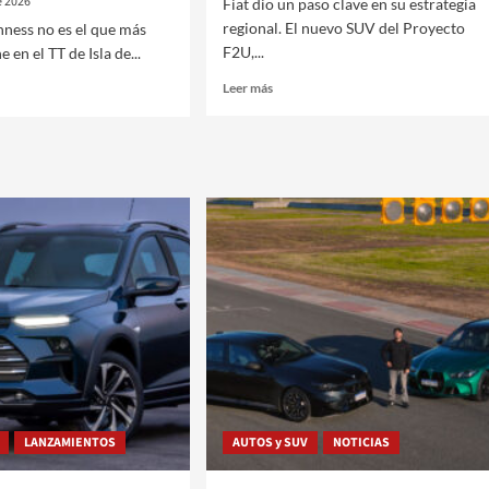
e 2026
Fiat dio un paso clave en su estrategia
regional. El nuevo SUV del Proyecto
ness no es el que más
F2U,...
e en el TT de Isla de...
Leer
Leer más
más
sobre
Fiat
ya
prueba
en
Brasil
un
a
SUV
de
a
7
plazas
LANZAMIENTOS
AUTOS y SUV
NOTICIAS
nness