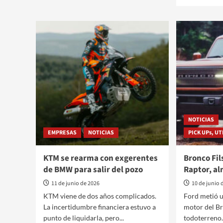
más
BMW
sobre
X5
Nissa
2027:
prome
nafta,
más
diesel,
de
híbrido,
1000
eléctrico
km
o
con
hidrógeno
baterí
de
estad
sólido
NOTICIAS
EMPRESAS
NOTICIAS
PICK UPs, U
KTM se rearma con exgerentes
Bronco Fil
de BMW para salir del pozo
Raptor, a
11 de junio de 2026
10 de junio 
KTM viene de dos años complicados.
Ford metió u
La incertidumbre financiera estuvo a
motor del Br
punto de liquidarla, pero...
todoterreno.