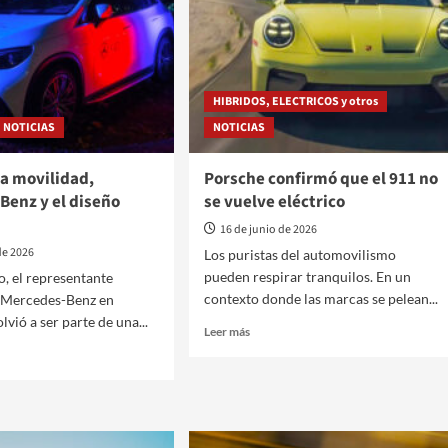
HIBRIDOS, ELECTRICOS y otros
NOTICIAS
NOTICIAS
 la movilidad,
Porsche confirmó que el 911 no
Benz y el diseño
se vuelve eléctrico
16 de junio de 2026
de 2026
Los puristas del automovilismo
pueden respirar tranquilos. En un
o, el representante
contexto donde las marcas se pelean...
e Mercedes-Benz en
lvió a ser parte de una...
Leer
Leer más
más
sobre
Porsche
confirmó
que
el