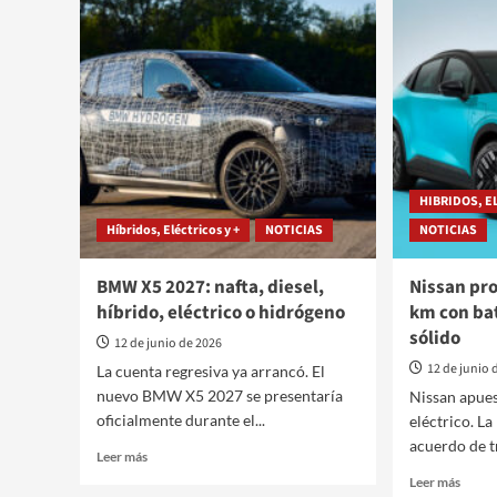
SE,
la
la
movili
nueva
Merce
adventure
Benz
de
y
451
el
cc
diseñ
ya
Argen
está
HIBRIDOS, E
en
Híbridos, Eléctricos y +
NOTICIAS
NOTICIAS
la
calle
Argentina
BMW X5 2027: nafta, diesel,
Nissan pr
híbrido, eléctrico o hidrógeno
km con ba
sólido
12 de junio de 2026
12 de junio 
La cuenta regresiva ya arrancó. El
nuevo BMW X5 2027 se presentaría
Nissan apues
oficialmente durante el...
eléctrico. L
acuerdo de tr
Leer
Leer más
más
Leer
Leer más
sobre