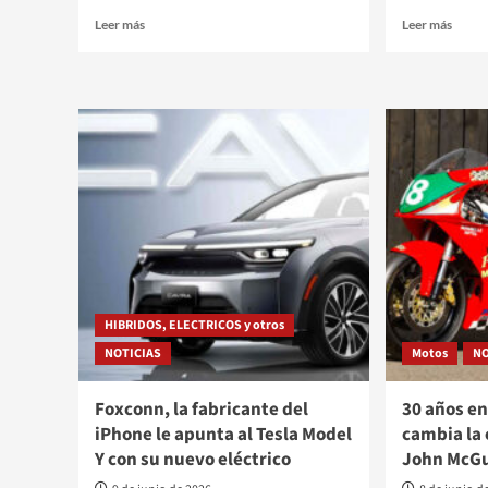
Leer
Leer
Leer más
Leer más
más
más
sobre
sobre
KTM
Bronc
se
Filson
rearma
2027,
con
moto
exgerentes
Rapto
de
alma
BMW
de
para
explo
salir
del
pozo
HIBRIDOS, ELECTRICOS y otros
NOTICIAS
Motos
NO
Foxconn, la fabricante del
30 años en
iPhone le apunta al Tesla Model
cambia la 
Y con su nuevo eléctrico
John McG